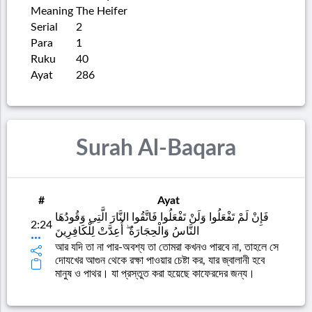
Meaning
The Heifer
Serial
2
Para
1
Ruku
40
Ayat
286
Surah Al-Baqara
#
Ayat
فَإِنْ لَمْ تَفْعَلُوا وَلَنْ تَفْعَلُوا فَاتَّقُوا النَّارَ الَّتِي وَقُودُهَا
2:24
النَّاسُ وَالْحِجَارَةُ ۖ أُعِدَّتْ لِلْكَافِرِينَ
আর যদি তা না পার-অবশ্য তা তোমরা কখনও পারবে না, তাহলে সে
দোযখের আগুন থেকে রক্ষা পাওয়ার চেষ্টা কর, যার জ্বালানী হবে
মানুষ ও পাথর। যা প্রস্তুত করা হয়েছে কাফেরদের জন্য।