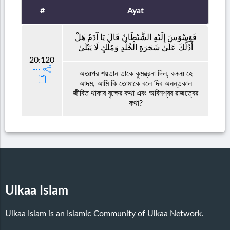
#
Ayat
فَوَسْوَسَ إِلَيْهِ الشَّيْطَانُ قَالَ يَا آدَمُ هَلْ
أَدُلُّكَ عَلَىٰ شَجَرَةِ الْخُلْدِ وَمُلْكٍ لَا يَبْلَىٰ
20:120
অতঃপর শয়তান তাকে কুমন্ত্রনা দিল, বললঃ হে
আদম, আমি কি তোমাকে বলে দিব অনন্তকাল
জীবিত থাকার বৃক্ষের কথা এবং অবিনশ্বর রাজত্বের
কথা?
Ulkaa Islam
Ulkaa Islam is an Islamic Community of Ulkaa Network.