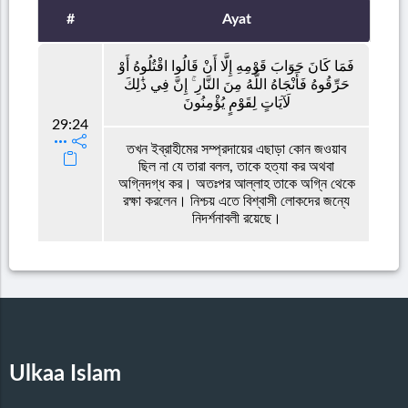
#
Ayat
فَمَا كَانَ جَوَابَ قَوْمِهِ إِلَّا أَنْ قَالُوا اقْتُلُوهُ أَوْ
حَرِّقُوهُ فَأَنْجَاهُ اللَّهُ مِنَ النَّارِ ۚ إِنَّ فِي ذَٰلِكَ
لَآيَاتٍ لِقَوْمٍ يُؤْمِنُونَ
29:24
তখন ইব্রাহীমের সম্প্রদায়ের এছাড়া কোন জওয়াব
ছিল না যে তারা বলল, তাকে হত্যা কর অথবা
অগ্নিদগ্ধ কর। অতঃপর আল্লাহ তাকে অগ্নি থেকে
রক্ষা করলেন। নিশ্চয় এতে বিশ্বাসী লোকদের জন্যে
নিদর্শনাবলী রয়েছে।
Ulkaa Islam