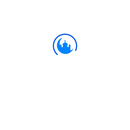
#
Ayat
قُلِ اللَّهَ أَعْبُدُ مُخْلِصًا لَهُ دِينِي
39:14
বলুন, আমি নিষ্ঠার সাথে আল্লাহ তা’আলারই এবাদত
করি।
Ulkaa Islam
Ulkaa Islam is an Islamic Community of Ulkaa Network.
#FreePalestine
#FreeKashmir