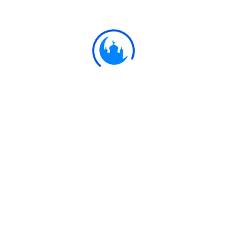
যায়, ফলে তোমরা তা পীতবর্ণ দেখতে পাও। এরপর আল্লাহ তাকে
খড়-কুটায় পরিণত করে দেন। নিশ্চয় এতে বুদ্ধিমানদের জন্যে
উপদেশ রয়েছে।
Ulkaa Islam
Ulkaa Islam is an Islamic Community of Ulkaa Network.
#FreePalestine
#FreeKashmir
Explore
Quran
Hadith
Fatwa