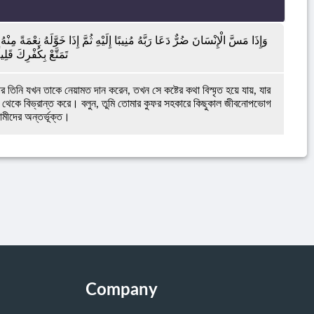
وَإِذَا مَسَّ الْإِنْسَانَ ضُرٌّ دَعَا رَبَّهُ مُنِيبًا إِلَيْهِ ثُمَّ إِذَا خَوَّلَهُ نِعْمَةً مِ
تَمَتَّعْ بِكُفْرِكَ قَلِي
র তিনি যখন তাকে নেয়ামত দান করেন, তখন সে কষ্টের কথা বিস্মৃত হয়ে যায়, যার
থেকে বিভ্রান্ত করে। বলুন, তুমি তোমার কুফর সহকারে কিছুকাল জীবনোপভোগ
ামীদের অন্তর্ভূক্ত।
Company