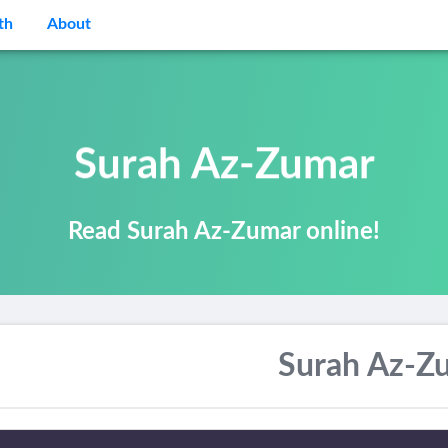
th
About
Surah Az-Zumar
Read Surah Az-Zumar online!
Surah Az-Z