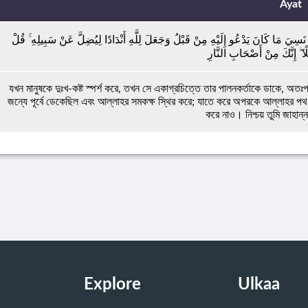
Ayat
نْهُ نَسِيَ مَا كَانَ يَدْعُو إِلَيْهِ مِنْ قَبْلُ وَجَعَلَ لِلَّهِ أَنْدَادًا لِيُضِلَّ عَنْ سَبِيلِهِ ۚ قُلْ
لًا ۖ إِنَّكَ مِنْ أَصْحَابِ النَّارِ
যখন মানুষকে দুঃখ-কষ্ট স্পর্শ করে, তখন সে একাগ্রচিত্তে তার পালনকর্তাকে ডাকে, অতঃপ
জন্যে পূর্বে ডেকেছিল এবং আল্লাহর সমকক্ষ স্থির করে; যাতে করে অপরকে আল্লাহর পথ 
করে নাও। নিশ্চয় তুমি জাহান্ন
Explore
Ulkaa