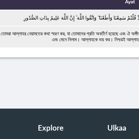
Ayat
 قُلْتُمْ سَمِعْنَا وَأَطَعْنَا ۖ وَاتَّقُوا اللَّهَ ۚ إِنَّ اللَّهَ عَلِيمٌ بِذَاتِ الصُّدُورِ
তোমরা আল্লাহর নেয়ামতের কথা স্মরণ কর, যা তোমাদের প্রতি অবতীর্ণ হয়েছে এবং ঐ অঙ্
এবং মেনে নিলাম। আল্লাহকে ভয় কর। নিশ্চয়ই আল্লাহ অন
Explore
Ulkaa