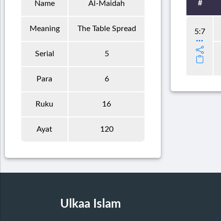
#
Name
Al-Maidah
Meaning
The Table Spread
5:7
Serial
5
Para
6
Ruku
16
Ayat
120
Ulkaa Islam