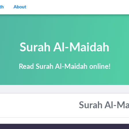
th
About
Surah Al-Maidah
Read Surah Al-Maidah online!
Surah Al-Ma