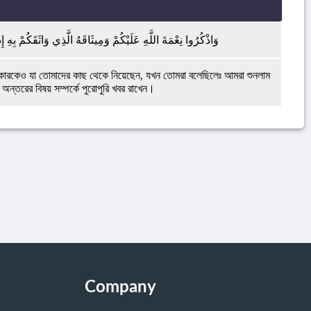
وَاذْكُرُوا نِعْمَةَ اللَّهِ عَلَيْكُمْ وَمِيثَاقَهُ الَّذِي وَاثَقَكُمْ بِهِ إِذْ
গীকারকেও যা তোমাদের কাছ থেকে নিয়েছেন, যখন তোমরা বলেছিলেঃ আমরা শুনলাম
্তরের বিষয় সম্পর্কে পুরোপুরি খবর রাখেন।
Company