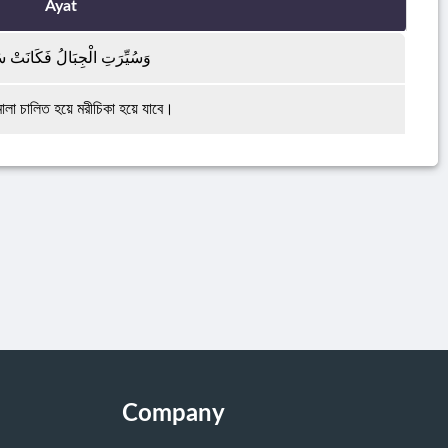
Ayat
وَسُيِّرَتِ الْجِبَالُ فَكَانَتْ سَ
মালা চালিত হয়ে মরীচিকা হয়ে যাবে।
Company