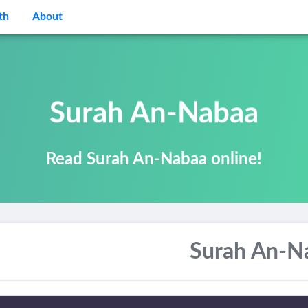
th
About
Surah An-Nabaa
Read Surah An-Nabaa online!
Surah An-N