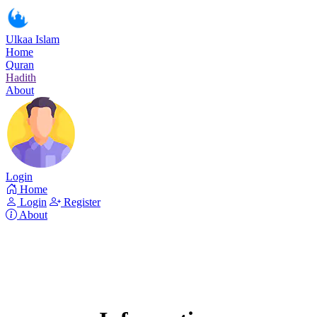
Ulkaa Islam
Home
Quran
Hadith
About
Login
Home
Login
Register
About
Surah An-Nabaa
Read Surah An-Nabaa online!