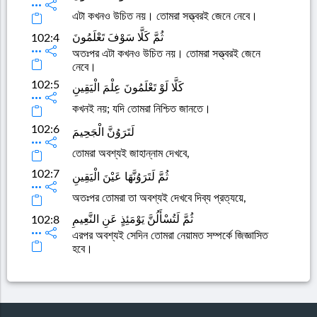
এটা কখনও উচিত নয়। তোমরা সত্ত্বরই জেনে নেবে।
ثُمَّ كَلَّا سَوْفَ تَعْلَمُونَ
102:4
অতঃপর এটা কখনও উচিত নয়। তোমরা সত্ত্বরই জেনে
নেবে।
102:5
كَلَّا لَوْ تَعْلَمُونَ عِلْمَ الْيَقِينِ
কখনই নয়; যদি তোমরা নিশ্চিত জানতে।
102:6
لَتَرَوُنَّ الْجَحِيمَ
তোমরা অবশ্যই জাহান্নাম দেখবে,
102:7
ثُمَّ لَتَرَوُنَّهَا عَيْنَ الْيَقِينِ
অতঃপর তোমরা তা অবশ্যই দেখবে দিব্য প্রত্যয়ে,
ثُمَّ لَتُسْأَلُنَّ يَوْمَئِذٍ عَنِ النَّعِيمِ
102:8
এরপর অবশ্যই সেদিন তোমরা নেয়ামত সম্পর্কে জিজ্ঞাসিত
হবে।