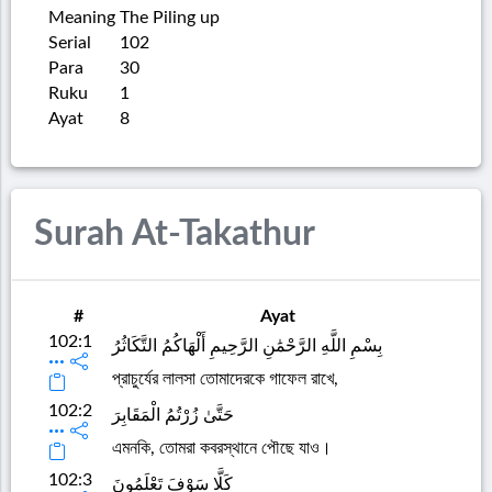
Meaning
The Piling up
Serial
102
Para
30
Ruku
1
Ayat
8
Surah At-Takathur
#
Ayat
102:1
بِسْمِ اللَّهِ الرَّحْمَٰنِ الرَّحِيمِ أَلْهَاكُمُ التَّكَاثُرُ
প্রাচুর্যের লালসা তোমাদেরকে গাফেল রাখে,
102:2
حَتَّىٰ زُرْتُمُ الْمَقَابِرَ
এমনকি, তোমরা কবরস্থানে পৌছে যাও।
102:3
كَلَّا سَوْفَ تَعْلَمُونَ