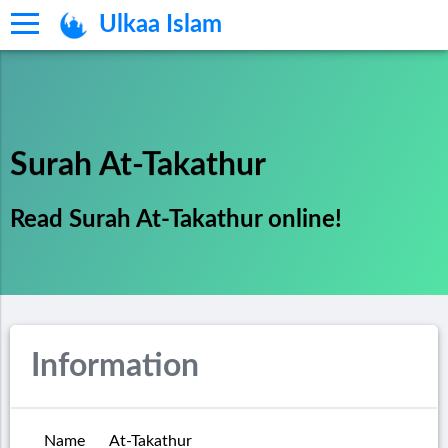
Ulkaa Islam
Surah At-Takathur
Read Surah At-Takathur online!
Information
Name
At-Takathur