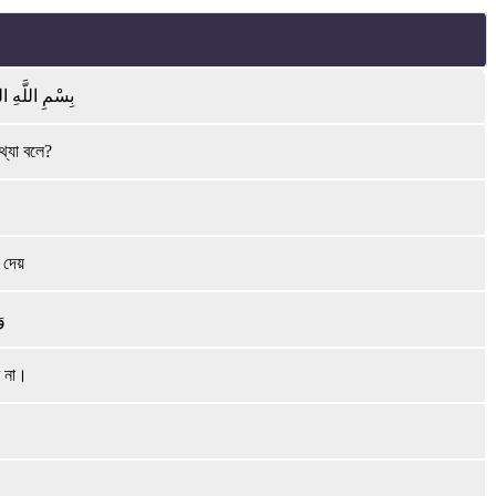
بِسْمِ اللَّهِ ال
থ্যা বলে?
 দেয়
و
ে না।