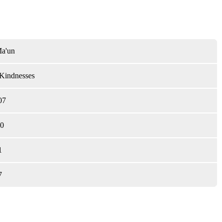
a'un
Kindnesses
07
0
1
7