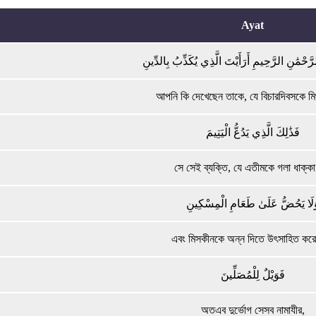
Ayat
رَّحْمَٰنِ الرَّحِيمِ أَرَأَيْتَ الَّذِي يُكَذِّبُ بِالدِّينِ
আপনি কি দেখেছেন তাকে, যে বিচারদিবসকে মি
فَذَٰلِكَ الَّذِي يَدُعُّ الْيَتِيمَ
সে সেই ব্যক্তি, যে এতীমকে গলা ধাক্কা
َلَا يَحُضُّ عَلَىٰ طَعَامِ الْمِسْكِينِ
এবং মিসকীনকে অন্ন দিতে উৎসাহিত কর
فَوَيْلٌ لِلْمُصَلِّينَ
অতএব দুর্ভোগ সেসব নামাযীর,