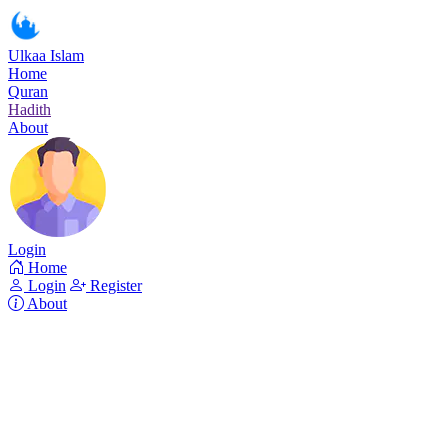
Ulkaa Islam
Home
Quran
Hadith
About
Login
Home
Login
Register
About