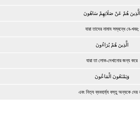
لَّذِينَ هُمْ عَنْ صَلَاتِهِمْ سَاهُونَ
যারা তাদের নামায সম্বন্ধে বে-খবর;
الَّذِينَ هُمْ يُرَاءُونَ
যারা তা লোক-দেখানোর জন্য করে
وَيَمْنَعُونَ الْمَاعُونَ
এবং নিত্য ব্যবহার্য্য বস্তু অন্যকে দেয়