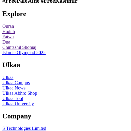
#FreePalestine
#FreeKashmir
Explore
Quran
Hadith
Fatwa
Dua
Chintashil Shomaj
Islamic Olympiad 2022
Ulkaa
Ulkaa
Ulkaa Campus
Ulkaa News
Ulkaa Abhro Shop
Ulkaa Tool
Ulkaa University
Company
S Technologies Limited