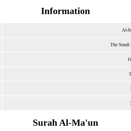
Information
Al-M
The Small 
1
3
Surah Al-Ma'un