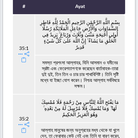
#
Ayat
بِسْمِ اللَّهِ الرَّحْمَٰنِ الرَّحِيمِ الْحَمْدُ لِلَّهِ فَاطِرِ
السَّمَاوَاتِ وَالْأَرْضِ جَاعِلِ الْمَلَائِكَةِ رُسُلًا
أُولِي أَجْنِحَةٍ مَثْنَىٰ وَثُلَاثَ وَرُبَاعَ ۚ يَزِيدُ فِي
الْخَلْقِ مَا يَشَاءُ ۚ إِنَّ اللَّهَ عَلَىٰ كُلِّ شَيْءٍ
قَدِيرٌ
35:1
সমস্ত প্রশংসা আল্লাহর, যিনি আসমান ও যমীনের
স্রষ্টা এবং ফেরেশতাগণকে করেছেন বার্তাবাহক-তারা
দুই দুই, তিন তিন ও চার চার পাখাবিশিষ্ট। তিনি সৃষ্টি
মধ্যে যা ইচ্ছা যোগ করেন। নিশ্চয় আল্লাহ সর্ববিষয়ে
সক্ষম।
مَا يَفْتَحِ اللَّهُ لِلنَّاسِ مِنْ رَحْمَةٍ فَلَا مُمْسِكَ
لَهَا ۖ وَمَا يُمْسِكْ فَلَا مُرْسِلَ لَهُ مِنْ بَعْدِهِ ۚ
وَهُوَ الْعَزِيزُ الْحَكِيمُ
35:2
আল্লাহ মানুষের জন্য অনুগ্রহের মধ্য থেকে যা খুলে
দেন, তা ফেরাবার কেউ নেই এবং তিনি যা বারণ করেন,