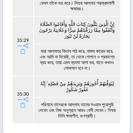
কেবল তাঁকে ভয় করে। নিশ্চয় আল্লাহ পরাক্রমশালী
ক্ষমাময়।
إِنَّ الَّذِينَ يَتْلُونَ كِتَابَ اللَّهِ وَأَقَامُوا الصَّلَاةَ
وَأَنْفَقُوا مِمَّا رَزَقْنَاهُمْ سِرًّا وَعَلَانِيَةً يَرْجُونَ
تِجَارَةً لَنْ تَبُورَ
35:29
যারা আল্লাহর কিতাব পাঠ করে, নামায কায়েম করে,
এবং আমি যা দিয়েছি, তা থেকে গোপনে ও প্রকাশ্যে
ব্যয় করে, তারা এমন ব্যবসা আশা কর, যাতে কখনও
লোকসান হবে না।
لِيُوَفِّيَهُمْ أُجُورَهُمْ وَيَزِيدَهُمْ مِنْ فَضْلِهِ ۚ إِنَّهُ
غَفُورٌ شَكُورٌ
35:30
পরিণামে তাদেরকে আল্লাহ তাদের সওয়াব পুরোপুরি
দেবেন এবং নিজ অনুগ্রহে আরও বেশী দেবেন। নিশ্চয়
তিনি ক্ষমাশীল, গুণগ্রাহী।