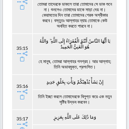
তোমরা তাদেরকে ডাকলে তারা তোমাদের সে ডাক শুনে
না। শুনলেও তোমাদের ডাকে সাড়া দেয় না।
কেয়ামতের দিন তারা তোমাদের শেরক অস্বীকার
করবে। বস্তুতঃ আল্লাহর ন্যায় তোমাকে কেউ
অবহিত করতে পারবে না।
يَا أَيُّهَا النَّاسُ أَنْتُمُ الْفُقَرَاءُ إِلَى اللَّهِ ۖ وَاللَّهُ
هُوَ الْغَنِيُّ الْحَمِيدُ
35:15
হে মানুষ, তোমরা আল্লাহর গলগ্রহ। আর আল্লাহ;
তিনি অভাবমুক্ত, প্রশংসিত।
إِنْ يَشَأْ يُذْهِبْكُمْ وَيَأْتِ بِخَلْقٍ جَدِيدٍ
35:16
তিনি ইচ্ছা করলে তোমাদেরকে বিলুপ্ত করে এক নতুন
সৃষ্টির উদ্ভব করবেন।
وَمَا ذَٰلِكَ عَلَى اللَّهِ بِعَزِيزٍ
35:17