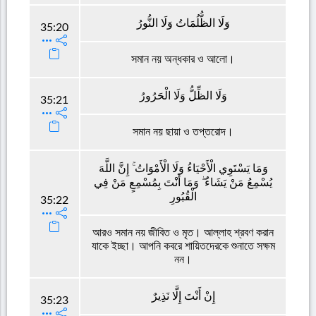
وَلَا الظُّلُمَاتُ وَلَا النُّورُ
35:20
সমান নয় অন্ধকার ও আলো।
وَلَا الظِّلُّ وَلَا الْحَرُورُ
35:21
সমান নয় ছায়া ও তপ্তরোদ।
وَمَا يَسْتَوِي الْأَحْيَاءُ وَلَا الْأَمْوَاتُ ۚ إِنَّ اللَّهَ
يُسْمِعُ مَنْ يَشَاءُ ۖ وَمَا أَنْتَ بِمُسْمِعٍ مَنْ فِي
الْقُبُورِ
35:22
আরও সমান নয় জীবিত ও মৃত। আল্লাহ শ্রবণ করান
যাকে ইচ্ছা। আপনি কবরে শায়িতদেরকে শুনাতে সক্ষম
নন।
إِنْ أَنْتَ إِلَّا نَذِيرٌ
35:23