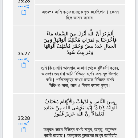
35:26
অতঃপর আমি কাফেরদেরকে ধৃত করেছিলাম। কেমন
ছিল আমার আযাব!
أَلَمْ تَرَ أَنَّ اللَّهَ أَنْزَلَ مِنَ السَّمَاءِ مَاءً
فَأَخْرَجْنَا بِهِ ثَمَرَاتٍ مُخْتَلِفًا أَلْوَانُهَا ۚ وَمِنَ
الْجِبَالِ جُدَدٌ بِيضٌ وَحُمْرٌ مُخْتَلِفٌ أَلْوَانُهَا
وَغَرَابِيبُ سُودٌ
35:27
তুমি কি দেখনি আল্লাহ আকাশ থেকে বৃষ্টিবর্ষণ করেন,
অতঃপর তদ্দ্বারা আমি বিভিন্ন বর্ণের ফল-মূল উদগত
করি। পর্বতসমূহের মধ্যে রয়েছে বিভিন্ন বর্ণের
গিরিপথ-সাদা, লাল ও নিকষ কালো কৃষ্ণ।
وَمِنَ النَّاسِ وَالدَّوَابِّ وَالْأَنْعَامِ مُخْتَلِفٌ
أَلْوَانُهُ كَذَٰلِكَ ۗ إِنَّمَا يَخْشَى اللَّهَ مِنْ عِبَادِهِ
الْعُلَمَاءُ ۗ إِنَّ اللَّهَ عَزِيزٌ غَفُورٌ
35:28
অনুরূপ ভাবে বিভিন্ন বর্ণের মানুষ, জন্তু, চতুস্পদ
প্রাণী রয়েছে। আল্লাহর বান্দাদের মধ্যে জ্ঞানীরাই