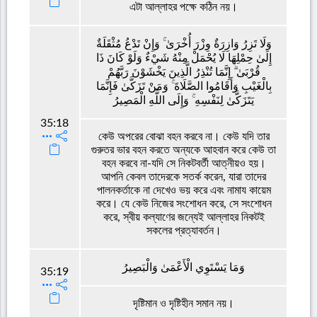
এটা আল্লাহর পক্ষে কঠিন নয়।
وَلَا تَزِرُ وَازِرَةٌ وِزْرَ أُخْرَىٰ ۚ وَإِنْ تَدْعُ مُثْقَلَةٌ
إِلَىٰ حِمْلِهَا لَا يُحْمَلْ مِنْهُ شَيْءٌ وَلَوْ كَانَ ذَا
قُرْبَىٰ ۗ إِنَّمَا تُنْذِرُ الَّذِينَ يَخْشَوْنَ رَبَّهُمْ
بِالْغَيْبِ وَأَقَامُوا الصَّلَاةَ ۚ وَمَنْ تَزَكَّىٰ فَإِنَّمَا
يَتَزَكَّىٰ لِنَفْسِهِ ۚ وَإِلَى اللَّهِ الْمَصِيرُ
35:18
কেউ অপরের বোঝা বহন করবে না। কেউ যদি তার
গুরুতর ভার বহন করতে অন্যকে আহবান করে কেউ তা
বহন করবে না-যদি সে নিকটবর্তী আত্নীয়ও হয়।
আপনি কেবল তাদেরকে সতর্ক করেন, যারা তাদের
পালনকর্তাকে না দেখেও ভয় করে এবং নামায কায়েম
করে। যে কেউ নিজের সংশোধন করে, সে সংশোধন
করে, স্বীয় কল্যাণের জন্যেই আল্লাহর নিকটই
সকলের প্রত্যাবর্তন।
وَمَا يَسْتَوِي الْأَعْمَىٰ وَالْبَصِيرُ
35:19
দৃষ্টিমান ও দৃষ্টিহীন সমান নয়।