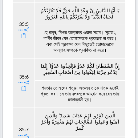
يَا أَيُّهَا النَّاسُ إِنَّ وَعْدَ اللَّهِ حَقٌّ ۖ فَلَا تَغُرَّنَّكُمُ
الْحَيَاةُ الدُّنْيَا ۖ وَلَا يَغُرَّنَّكُمْ بِاللَّهِ الْغَرُورُ
35:5
হে মানুষ, নিশ্চয় আল্লাহর ওয়াদা সত্য। সুতরাং,
পার্থিব জীবন যেন তোমাদেরকে প্রতারণা না করে।
এবং সেই প্রবঞ্চক যেন কিছুতেই তোমাদেরকে
আল্লাহ সম্পর্কে প্রবঞ্চিত না করে।
إِنَّ الشَّيْطَانَ لَكُمْ عَدُوٌّ فَاتَّخِذُوهُ عَدُوًّا ۚ إِنَّمَا
يَدْعُو حِزْبَهُ لِيَكُونُوا مِنْ أَصْحَابِ السَّعِيرِ
35:6
শয়তান তোমাদের শত্রু; অতএব তাকে শত্রু রূপেই
গ্রহণ কর। সে তার দলবলকে আহবান করে যেন তারা
জাহান্নামী হয়।
الَّذِينَ كَفَرُوا لَهُمْ عَذَابٌ شَدِيدٌ ۖ وَالَّذِينَ
آمَنُوا وَعَمِلُوا الصَّالِحَاتِ لَهُمْ مَغْفِرَةٌ وَأَجْرٌ
كَبِيرٌ
35:7