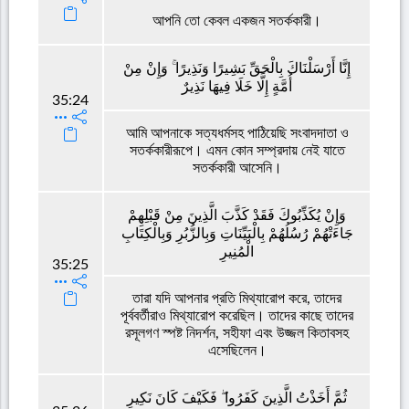
আপনি তো কেবল একজন সতর্ককারী।
إِنَّا أَرْسَلْنَاكَ بِالْحَقِّ بَشِيرًا وَنَذِيرًا ۚ وَإِنْ مِنْ
أُمَّةٍ إِلَّا خَلَا فِيهَا نَذِيرٌ
35:24
আমি আপনাকে সত্যধর্মসহ পাঠিয়েছি সংবাদদাতা ও
সতর্ককারীরূপে। এমন কোন সম্প্রদায় নেই যাতে
সতর্ককারী আসেনি।
وَإِنْ يُكَذِّبُوكَ فَقَدْ كَذَّبَ الَّذِينَ مِنْ قَبْلِهِمْ
جَاءَتْهُمْ رُسُلُهُمْ بِالْبَيِّنَاتِ وَبِالزُّبُرِ وَبِالْكِتَابِ
الْمُنِيرِ
35:25
তারা যদি আপনার প্রতি মিথ্যারোপ করে, তাদের
পূর্ববর্তীরাও মিথ্যারোপ করেছিল। তাদের কাছে তাদের
রসূলগণ স্পষ্ট নিদর্শন, সহীফা এবং উজ্জল কিতাবসহ
এসেছিলেন।
ثُمَّ أَخَذْتُ الَّذِينَ كَفَرُوا ۖ فَكَيْفَ كَانَ نَكِيرِ