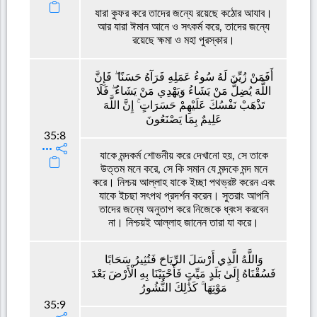
যারা কুফর করে তাদের জন্যে রয়েছে কঠোর আযাব।
আর যারা ঈমান আনে ও সৎকর্ম করে, তাদের জন্যে
রয়েছে ক্ষমা ও মহা পুরস্কার।
أَفَمَنْ زُيِّنَ لَهُ سُوءُ عَمَلِهِ فَرَآهُ حَسَنًا ۖ فَإِنَّ
اللَّهَ يُضِلُّ مَنْ يَشَاءُ وَيَهْدِي مَنْ يَشَاءُ ۖ فَلَا
تَذْهَبْ نَفْسُكَ عَلَيْهِمْ حَسَرَاتٍ ۚ إِنَّ اللَّهَ
عَلِيمٌ بِمَا يَصْنَعُونَ
35:8
যাকে মন্দকর্ম শোভনীয় করে দেখানো হয়, সে তাকে
উত্তম মনে করে, সে কি সমান যে মন্দকে মন্দ মনে
করে। নিশ্চয় আল্লাহ যাকে ইচ্ছা পথভ্রষ্ট করেন এবং
যাকে ইচছা সৎপথ প্রদর্শন করেন। সুতরাং আপনি
তাদের জন্যে অনুতাপ করে নিজেকে ধ্বংস করবেন
না। নিশ্চয়ই আল্লাহ জানেন তারা যা করে।
وَاللَّهُ الَّذِي أَرْسَلَ الرِّيَاحَ فَتُثِيرُ سَحَابًا
فَسُقْنَاهُ إِلَىٰ بَلَدٍ مَيِّتٍ فَأَحْيَيْنَا بِهِ الْأَرْضَ بَعْدَ
مَوْتِهَا ۚ كَذَٰلِكَ النُّشُورُ
35:9