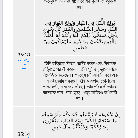
অন্বেষণ কর এবং যাতে তোমরা কৃতজ্ঞতা প্রকাশ
কর।
يُولِجُ اللَّيْلَ فِي النَّهَارِ وَيُولِجُ النَّهَارَ فِي
اللَّيْلِ وَسَخَّرَ الشَّمْسَ وَالْقَمَرَ كُلٌّ يَجْرِي
لِأَجَلٍ مُسَمًّى ۚ ذَٰلِكُمُ اللَّهُ رَبُّكُمْ لَهُ الْمُلْكُ ۚ
وَالَّذِينَ تَدْعُونَ مِنْ دُونِهِ مَا يَمْلِكُونَ مِنْ
قِطْمِيرٍ
35:13
তিনি রাত্রিকে দিবসে প্রবিষ্ট করেন এবং দিবসকে
রাত্রিতে প্রবিষ্ট করেন। তিনি সূর্য ও চন্দ্রকে কাজে
নিয়োজিত করেছেন। প্রত্যেকটি আবর্তন করে এক
নির্দিষ্ট মেয়াদ পর্যন্ত। ইনি আল্লাহ; তোমাদের
পালনকর্তা, সাম্রাজ্য তাঁরই। তাঁর পরিবর্তে তোমরা
যাদেরকে ডাক, তারা তুচ্ছ খেজুর আঁটিরও অধিকারী
নয়।
إِنْ تَدْعُوهُمْ لَا يَسْمَعُوا دُعَاءَكُمْ وَلَوْ سَمِعُوا
مَا اسْتَجَابُوا لَكُمْ ۖ وَيَوْمَ الْقِيَامَةِ يَكْفُرُونَ
بِشِرْكِكُمْ ۚ وَلَا يُنَبِّئُكَ مِثْلُ خَبِيرٍ
35:14