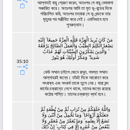
আল্লাহই বায়ু প্রেরণ করেন, অতঃপর সে বায়ু মেঘমালা
সঞ্চারিত করে। অতঃপর আমি তা মৃত ভূ-খন্ডের দিকে
পরিচালিত করি, অতঃপর তদ্বারা সে ভূ-খন্ডকে তার
মৃত্যুর পর সঞ্জীবিত করে দেই। এমনিভাবে হবে
পুনরুত্থান।
مَنْ كَانَ يُرِيدُ الْعِزَّةَ فَلِلَّهِ الْعِزَّةُ جَمِيعًا ۚ إِلَيْهِ
يَصْعَدُ الْكَلِمُ الطَّيِّبُ وَالْعَمَلُ الصَّالِحُ يَرْفَعُهُ
ۚ وَالَّذِينَ يَمْكُرُونَ السَّيِّئَاتِ لَهُمْ عَذَابٌ
شَدِيدٌ ۖ وَمَكْرُ أُولَٰئِكَ هُوَ يَبُورُ
35:10
কেউ সম্মান চাইলে জেনে রাখুন, সমস্ত সম্মান
আল্লাহরই জন্যে। তাঁরই দিকে আরোহণ করে
সৎবাক্য এবং সৎকর্ম তাকে তুলে নেয়। যারা মন্দ
কার্যের চক্রান্তে লেগে থাকে, তাদের জন্যে রয়েছে
কঠোর শাস্তি। তাদের চক্রান্ত ব্যর্থ হবে।
وَاللَّهُ خَلَقَكُمْ مِنْ تُرَابٍ ثُمَّ مِنْ نُطْفَةٍ ثُمَّ
جَعَلَكُمْ أَزْوَاجًا ۚ وَمَا تَحْمِلُ مِنْ أُنْثَىٰ وَلَا
تَضَعُ إِلَّا بِعِلْمِهِ ۚ وَمَا يُعَمَّرُ مِنْ مُعَمَّرٍ وَلَا
يُنْقَصُ مِنْ عُمُرِهِ إِلَّا فِي كِتَابٍ ۚ إِنَّ ذَٰلِكَ