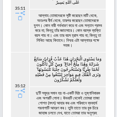
عَلَى اللَّهِ يَسِيرٌ
35:11
আল্লাহ তোমাদেরকে সৃষ্টি করেছেন মাটি থেকে,
অতঃপর বীর্য থেকে, তারপর করেছেন তোমাদেরকে
যুগল। কোন নারী গর্ভধারণ করে না এবং সন্তান প্রসব
করে না; কিন্তু তাঁর জ্ঞাতসারে। কোন বয়স্ক ব্যক্তি
বয়স পায় না। এবং তার বয়স হ্রাস পায় না; কিন্তু তা
লিখিত আছে কিতাবে। নিশ্চয় এটা আল্লাহর পক্ষে
সহজ।
وَمَا يَسْتَوِي الْبَحْرَانِ هَٰذَا عَذْبٌ فُرَاتٌ سَائِغٌ
شَرَابُهُ وَهَٰذَا مِلْحٌ أُجَاجٌ ۖ وَمِنْ كُلٍّ تَأْكُلُونَ
لَحْمًا طَرِيًّا وَتَسْتَخْرِجُونَ حِلْيَةً تَلْبَسُونَهَا ۖ
وَتَرَى الْفُلْكَ فِيهِ مَوَاخِرَ لِتَبْتَغُوا مِنْ فَضْلِهِ
وَلَعَلَّكُمْ تَشْكُرُونَ
35:12
দু’টি সমুদ্র সমান হয় না-একটি মিঠা ও তৃষ্ণানিবারক
এবং অপরটি লোনা। ঊভয়টি থেকেই তোমরা তাজা
গোশত (মৎস) আহার কর এবং পরিধানে ব্যবহার্য
গয়নাগাটি আহরণ কর। তুমি তাতে তার বুক চিরে
জাহাজ চলতে দেখ, যাতে তোমরা তার অনুগ্রহ