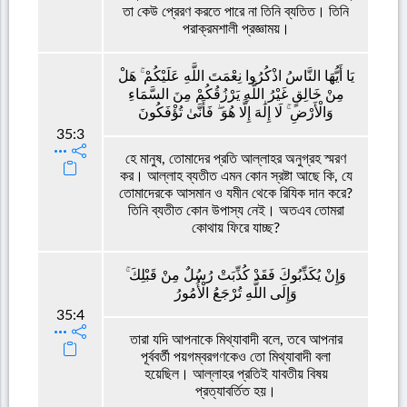
তা কেউ প্রেরণ করতে পারে না তিনি ব্যতিত। তিনি
পরাক্রমশালী প্রজ্ঞাময়।
يَا أَيُّهَا النَّاسُ اذْكُرُوا نِعْمَتَ اللَّهِ عَلَيْكُمْ ۚ هَلْ
مِنْ خَالِقٍ غَيْرُ اللَّهِ يَرْزُقُكُمْ مِنَ السَّمَاءِ
وَالْأَرْضِ ۚ لَا إِلَٰهَ إِلَّا هُوَ ۖ فَأَنَّىٰ تُؤْفَكُونَ
35:3
হে মানুষ, তোমাদের প্রতি আল্লাহর অনুগ্রহ স্মরণ
কর। আল্লাহ ব্যতীত এমন কোন স্রষ্টা আছে কি, যে
তোমাদেরকে আসমান ও যমীন থেকে রিযিক দান করে?
তিনি ব্যতীত কোন উপাস্য নেই। অতএব তোমরা
কোথায় ফিরে যাচ্ছ?
وَإِنْ يُكَذِّبُوكَ فَقَدْ كُذِّبَتْ رُسُلٌ مِنْ قَبْلِكَ ۚ
وَإِلَى اللَّهِ تُرْجَعُ الْأُمُورُ
35:4
তারা যদি আপনাকে মিথ্যাবাদী বলে, তবে আপনার
পূর্ববর্তী পয়গম্বরগণকেও তো মিথ্যাবাদী বলা
হয়েছিল। আল্লাহর প্রতিই যাবতীয় বিষয়
প্রত্যাবর্তিত হয়।