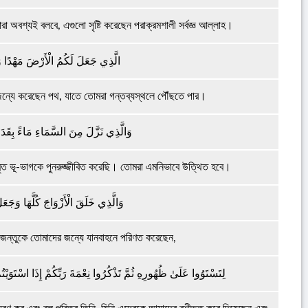
রা অবশ্যই বলবে, এগুলো সৃষ্টি করেছেন পরাক্রমশালী সর্বজ্ঞ আল্লাহ।
الَّذِي جَعَلَ لَكُمُ الْأَرْضَ مَهْدًا وَج
 জন্যে করেছেন পথ, যাতে তোমরা গন্তব্যস্থলে পৌঁছতে পার।
وَالَّذِي نَزَّلَ مِنَ السَّمَاءِ مَاءً بِقَدَرٍ 
ৃত ভূ-ভাগকে পুনরুজ্জীবিত করেছি। তোমরা এমনিভাবে উত্থিত হবে।
وَالَّذِي خَلَقَ الْأَزْوَاجَ كُلَّهَا وَجَعَ
দ জন্তুকে তোমাদের জন্যে যানবাহনে পরিণত করেছেন,
لِتَسْتَوُوا عَلَىٰ ظُهُورِهِ ثُمَّ تَذْكُرُوا نِعْمَةَ رَبِّكُمْ إِذَا اسْتَوَيْتُ