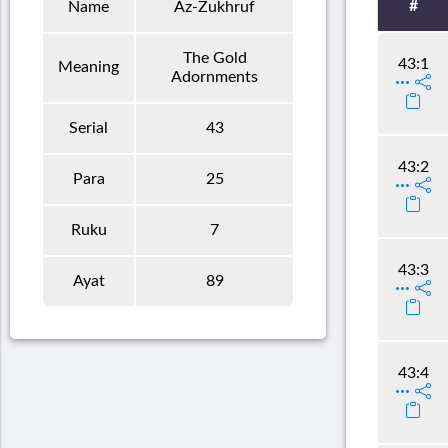
#
Name
Az-Zukhruf
The Gold
43:1
Meaning
Adornments
Serial
43
43:2
Para
25
Ruku
7
43:3
Ayat
89
43:4