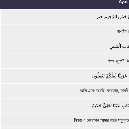
Ayat
لرَّحْمَٰنِ الرَّحِيمِ حم
হা-মীম
تَابِ الْمُبِينِ
শপথ সুস্পষ্ট ক
ا عَرَبِيًّا لَعَلَّكُمْ تَعْقِلُونَ
আমি একে করেছি কোরআন, আরবী ভ
ِتَابِ لَدَيْنَا لَعَلِيٌّ حَكِيمٌ
নিশ্চয় এ কোরআন আমার কাছে সমুন্