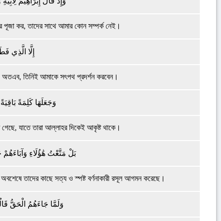
وَإِذْ قَالَ إِبْرَاهِيمُ لِأَبِيهِ 
ের পূজা কর, তাদের সাথে আমার কোন সম্পর্ক নেই।
إِلَّا الَّذِي فَط
েন। অতএব, তিনিই আমাকে সৎপথ প্রদর্শন করবেন।
وَجَعَلَهَا كَلِمَةً بَاقِيَة
ে গেছে, যাতে তারা আল্লাহর দিকেই আকৃষ্ট থাকে।
بَلْ مَتَّعْتُ هَٰؤُلَاءِ وَآبَاءَهُم
অবশেষে তাদের কাছে সত্য ও স্পষ্ট বর্ণনাকারী রসূল আগমন করেছে।
وَلَمَّا جَاءَهُمُ الْحَقُّ قَال