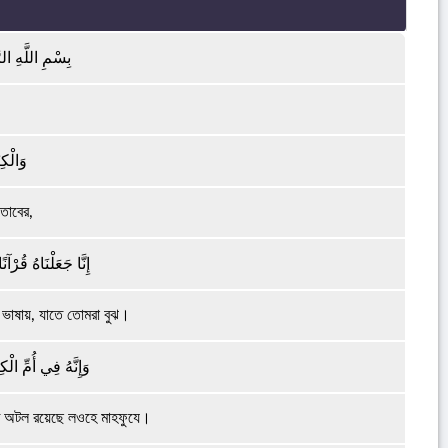
بِسْمِ اللَّهِ ا
।
وَالْكِ
িতাবের,
إِنَّا جَعَلْنَاهُ قُرْآنً
াষায়, যাতে তোমরা বুঝ।
وَإِنَّهُ فِي أُمِّ الْك
নত অটল রয়েছে লওহে মাহফুযে।