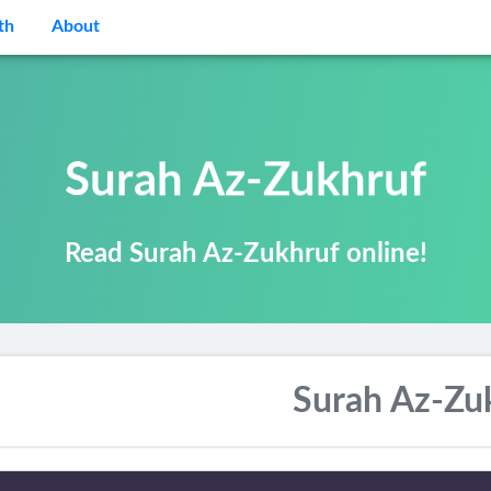
th
About
Surah Az-Zukhruf
Read Surah Az-Zukhruf online!
Surah Az-Zu