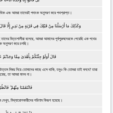
 পথিক এবং আমরা তাদেরই পদাংক অনুসরণ করে পথপ্রাপ্ত।
وَكَذَٰلِكَ مَا أَرْسَلْنَا مِنْ قَبْلِكَ فِي قَرْيَةٍ مِنْ نَذِيرٍ إِلَّا قَالَ م
 তাদের বিত্তশালীরা বলেছে, আমরা আমাদের পূর্বপুরুষদেরকে পেয়েছি এক পথের
ংক অনুসরণ করে চলছি।
قَالَ أَوَلَوْ جِئْتُكُمْ بِأَهْدَىٰ مِمَّا وَجَدْتُمْ عَل
 উত্তম বিষয় নিয়ে তোমাদের কাছে এসে থাকি, তবুও কি তোমরা তাই বলবে? তারা
হয়েছ, তা আমরা মানব না।
فَانْتَقَمْنَا مِنْهُمْ ۖ فَانْظ
েখুন, মিথ্যারোপকারীদের পরিণাম কিরূপ হয়েছে।