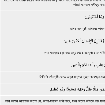
যাতে তোমরা তাদের পিঠের উপর আরোহণ কর। অতঃপর তোমাদের পালনকর্তার নেয়ামত স্
আমরা এদেরকে বশীভূত করত
ٰ رَبِّنَا لَمُنْقَلِبُونَ
আমরা অবশ্যই আমাদের পালনকর
ْءًا ۚ إِنَّ الْإِنْسَانَ لَكَفُورٌ مُبِينٌ
তারা আল্লাহর বান্দাদের মধ্য থেকে আল্লাহর অংশ স্
قُ بَنَاتٍ وَأَصْفَاكُمْ بِالْبَنِينَ
তিনি কি তাঁর সৃষ্টি থেকে কন্যা সন্তান গ্রহণ করেছেন এ
ْمَٰنِ مَثَلًا ظَلَّ وَجْهُهُ مُسْوَدًّا وَهُوَ كَظِيمٌ
তারা রহমান আল্লাহর জন্যে যে, কন্যা-সন্তান বর্ণনা করে, যখন তাদের কাউকে তার সং