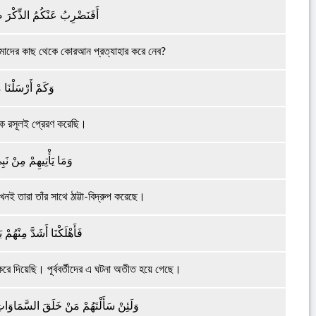
أَفَنَضْرِبُ عَنْكُمُ الذِّكْرَ 
ামাদের কাছ থেকে কোরআন প্রত্যাহার করে নেব?
وَكَمْ أَرْسَلْنَا م
নেক রসূলই প্রেরণ করেছি।
وَمَا يَأْتِيهِمْ مِنْ نَبِي
 তারা তাঁর সাথে ঠাট্টা-বিদ্রুপ করেছে।
فَأَهْلَكْنَا أَشَدَّ مِنْهُم
রে দিয়েছি। পূর্ববর্তীদের এ ঘটনা অতীত হয়ে গেছে।
وَلَئِنْ سَأَلْتَهُمْ مَنْ خَلَقَ السَّمَاوَاتِ و