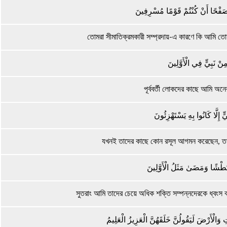
صَفْحًا أَنْ كُنْتُمْ قَوْمًا مُسْرِفِينَ
তোমরা সীমাতিক্রমকারী সম্প্রদায়-এ কারণে কি আমি তে
ِنْ نَبِيٍّ فِي الْأَوَّلِينَ
পূর্ববর্তী লোকদের কাছে আমি অ
ٍّ إِلَّا كَانُوا بِهِ يَسْتَهْزِئُونَ
যখনই তাদের কাছে কোন রসূল আগমন করেছেন, তখনই
ْ بَطْشًا وَمَضَىٰ مَثَلُ الْأَوَّلِينَ
সুতরাং আমি তাদের চেয়ে অধিক শক্তি সম্পন্নদেরকে ধ্বংস ক
َالْأَرْضَ لَيَقُولُنَّ خَلَقَهُنَّ الْعَزِيزُ الْعَلِيمُ