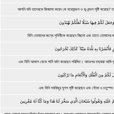
আপনি যদি তাদেরকে জিজ্ঞাসা করেন কে নভোমন্ডল ও ভূ-মন্ডল সৃষ্টি করেছে? তা
َعَلَ لَكُمْ فِيهَا سُبُلًا لَعَلَّكُمْ تَهْتَدُونَ
যিনি তোমাদের জন্যে পৃথিবীকে করেছেন বিছানা এবং তাতে তোমাদের
فَأَنْشَرْنَا بِهِ بَلْدَةً مَيْتًا ۚ كَذَٰلِكَ تُخْرَجُونَ
এবং যিনি আকাশ থেকে পানি বর্ষণ করেছেন পরিমিত। আতঃপর তদ্দ্বারা আমি ম
لَ لَكُمْ مِنَ الْفُلْكِ وَالْأَنْعَامِ مَا تَرْكَبُونَ
এবং যিনি সবকিছুর যুগল সৃষ্টি করেছেন এবং নৌকা ও চতুস্প
مْ عَلَيْهِ وَتَقُولُوا سُبْحَانَ الَّذِي سَخَّرَ لَنَا هَٰذَا وَمَا كُنَّا لَهُ مُقْرِنِينَ