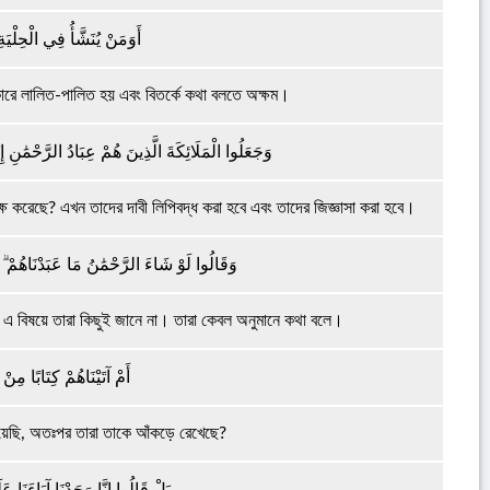
أَوَمَنْ يُنَشَّأُ فِي الْحِلْي
কারে লালিত-পালিত হয় এবং বিতর্কে কথা বলতে অক্ষম।
وَجَعَلُوا الْمَلَائِكَةَ الَّذِينَ هُمْ عِبَادُ الرَّحْمَٰنِ إ
্যক্ষ করেছে? এখন তাদের দাবী লিপিবদ্ধ করা হবে এবং তাদের জিজ্ঞাসা করা হবে।
وَقَالُوا لَوْ شَاءَ الرَّحْمَٰنُ مَا عَبَدْنَاهُمْ ۗ 
এ বিষয়ে তারা কিছুই জানে না। তারা কেবল অনুমানে কথা বলে।
أَمْ آتَيْنَاهُمْ كِتَابًا مِ
িয়েছি, অতঃপর তারা তাকে আঁকড়ে রেখেছে?
بَلْ قَالُوا إِنَّا وَجَدْنَا آبَاءَنَا عَ