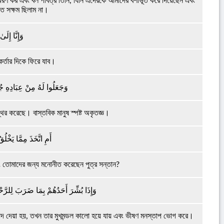
মরণ কর এবং বল পবিত্র তিনি, যিনি এদেরকে আমাদের বশীভূত করে দিয়েছেন এবং
ে সক্ষম ছিলাম না।
وَإِنَّا إِلَى
্তার দিকে ফিরে যাব।
وَجَعَلُوا لَهُ مِنْ عِبَادِهِ جُز
থির করেছে। বাস্তবিক মানুষ স্পষ্ট অকৃতজ্ঞ।
أَمِ اتَّخَذَ مِمَّا يَخْلُ
বং তোমাদের জন্য মনোনীত করেছেন পুত্র সন্তান?
وَإِذَا بُشِّرَ أَحَدُهُمْ بِمَا ضَرَبَ لِلرَّح
বাদ দেয়া হয়, তখন তার মুখমন্ডল কালো হয়ে যায় এবং ভীষণ মনস্তাপ ভোগ করে।