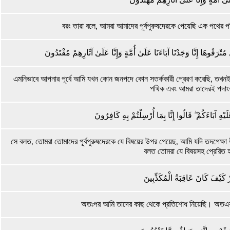
বরং তারা বলে, আমরা আমাদের পূর্বপুরুষদেরকে পেয়েছি এক পথের
ُتْرَفُوهَا إِنَّا وَجَدْنَا آبَاءَنَا عَلَىٰ أُمَّةٍ وَإِنَّا عَلَىٰ آثَارِهِمْ مُقْتَدُونَ
এমনিভাবে আপনার পূর্বে আমি যখন কোন জনপদে কোন সতর্ককারী প্রেরণ করেছি, তখনই
পথিক এবং আমরা তাদেরই পদা
َيْهِ آبَاءَكُمْ ۖ قَالُوا إِنَّا بِمَا أُرْسِلْتُمْ بِهِ كَافِرُونَ
সে বলত, তোমরা তোমাদের পূর্বপুরুষদেরকে যে বিষয়ের উপর পেয়েছ, আমি যদি তদপেক্ষা
বলত তোমরা যে বিষয়সহ প্রেরিত 
ُرْ كَيْفَ كَانَ عَاقِبَةُ الْمُكَذِّبِينَ
অতঃপর আমি তাদের কাছ থেকে প্রতিশোধ নিয়েছি। অতএব দ