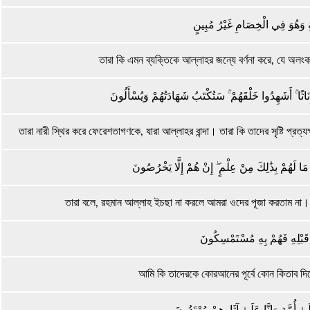
َةِ وَهُوَ فِي الْخِصَامِ غَيْرُ مُبِينٍ
তারা কি এমন ব্যক্তিকে আল্লাহর জন্যে বর্ণনা করে, যে অলং
ِنَاثًا ۚ أَشَهِدُوا خَلْقَهُمْ ۚ سَتُكْتَبُ شَهَادَتُهُمْ وَيُسْأَلُونَ
তারা নারী স্থির করে ফেরেশতাগণকে, যারা আল্লাহর বান্দা। তারা কি তাদের সৃষ্টি প্রত
مَا لَهُمْ بِذَٰلِكَ مِنْ عِلْمٍ ۖ إِنْ هُمْ إِلَّا يَخْرُصُونَ
তারা বলে, রহমান আল্লাহ ইচছা না করলে আমরা ওদের পূজা করতাম না। 
نْ قَبْلِهِ فَهُمْ بِهِ مُسْتَمْسِكُونَ
আমি কি তাদেরকে কোরআনের পূর্বে কোন কিতাব দ
لَىٰ أُمَّةٍ وَإِنَّا عَلَىٰ آثَارِهِمْ مُهْتَدُونَ