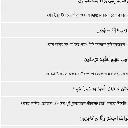
وَقَوْمِهِ إِنَّنِي بَرَاءٌ مِمَّا تَعْبُدُونَ
যখন ইব্রাহীম তার পিতা ও সম্প্রদায়কে বলল, তোমরা যাদ
َرَنِي فَإِنَّهُ سَيَهْدِينِ
তবে আমার সম্পর্ক তাঁর সাথে যিনি আমাকে সৃষ্টি করেছ
ً فِي عَقِبِهِ لَعَلَّهُمْ يَرْجِعُونَ
এ কথাটিকে সে অক্ষয় বাণীরূপে তার সন্তানদের মধ্যে রেখ
ْ حَتَّىٰ جَاءَهُمُ الْحَقُّ وَرَسُولٌ مُبِينٌ
পরন্ত আমিই এদেরকে ও এদের পূর্বপুরুষদেরকে জীবনোপভোগ করতে দিয়েছি, 
ُوا هَٰذَا سِحْرٌ وَإِنَّا بِهِ كَافِرُونَ