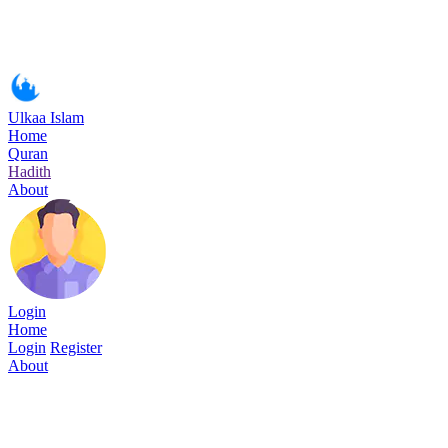
Ulkaa Islam
Home
Quran
Hadith
About
Login
Home
Login
Register
About
Surah Al-Hujurat