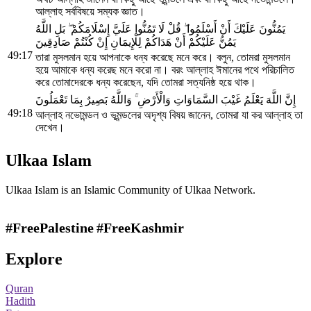
আল্লাহ সর্ববিষয়ে সম্যক জ্ঞাত।
يَمُنُّونَ عَلَيْكَ أَنْ أَسْلَمُوا ۖ قُلْ لَا تَمُنُّوا عَلَيَّ إِسْلَامَكُمْ ۖ بَلِ اللَّهُ
يَمُنُّ عَلَيْكُمْ أَنْ هَدَاكُمْ لِلْإِيمَانِ إِنْ كُنْتُمْ صَادِقِينَ
49:17
তারা মুসলমান হয়ে আপনাকে ধন্য করেছে মনে করে। বলুন, তোমরা মুসলমান
হয়ে আমাকে ধন্য করেছ মনে করো না। বরং আল্লাহ ঈমানের পথে পরিচালিত
করে তোমাদেরকে ধন্য করেছেন, যদি তোমরা সত্যনিষ্ঠ হয়ে থাক।
إِنَّ اللَّهَ يَعْلَمُ غَيْبَ السَّمَاوَاتِ وَالْأَرْضِ ۚ وَاللَّهُ بَصِيرٌ بِمَا تَعْمَلُونَ
49:18
আল্লাহ নভোমন্ডল ও ভূমন্ডলের অদৃশ্য বিষয় জানেন, তোমরা যা কর আল্লাহ তা
দেখেন।
Ulkaa Islam
Ulkaa Islam is an Islamic Community of Ulkaa Network.
#FreePalestine
#FreeKashmir
Explore
Quran
Hadith