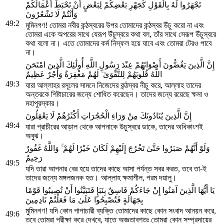
تَجْهَرُوا لَهُ بِالْقَوْلِ كَجَهْرِ بَعْضِكُمْ لِبَعْضٍ أَنْ تَحْبَطَ أَعْمَالُكُمْ
وَأَنْتُمْ لَا تَشْعُرُونَ
49:2
মুমিনগণ! তোমরা নবীর কন্ঠস্বরের উপর তোমাদের কন্ঠস্বর উঁচু করো না এবং
তোমরা একে অপরের সাথে যেরূপ উঁচুস্বরে কথা বল, তাঁর সাথে সেরূপ উঁচুস্বরে
কথা বলো না। এতে তোমাদের কর্ম নিস্ফল হয়ে যাবে এবং তোমরা টেরও পাবে
না।
إِنَّ الَّذِينَ يَغُضُّونَ أَصْوَاتَهُمْ عِنْدَ رَسُولِ اللَّهِ أُولَٰئِكَ الَّذِينَ امْتَحَنَ
اللَّهُ قُلُوبَهُمْ لِلتَّقْوَىٰ ۚ لَهُمْ مَغْفِرَةٌ وَأَجْرٌ عَظِيمٌ
49:3
যারা আল্লাহর রসূলের সামনে নিজেদের কন্ঠস্বর নীচু করে, আল্লাহ তাদের
অন্তরকে শিষ্টাচারের জন্যে শোধিত করেছেন। তাদের জন্যে রয়েছে ক্ষমা ও
মহাপুরস্কার।
إِنَّ الَّذِينَ يُنَادُونَكَ مِنْ وَرَاءِ الْحُجُرَاتِ أَكْثَرُهُمْ لَا يَعْقِلُونَ
49:4
যারা প্রাচীরের আড়াল থেকে আপনাকে উচুস্বরে ডাকে, তাদের অধিকাংশই
অবুঝ।
وَلَوْ أَنَّهُمْ صَبَرُوا حَتَّىٰ تَخْرُجَ إِلَيْهِمْ لَكَانَ خَيْرًا لَهُمْ ۚ وَاللَّهُ غَفُورٌ
رَحِيمٌ
49:5
যদি তারা আপনার বের হয়ে তাদের কাছে আসা পর্যন্ত সবর করত, তবে তা-ই
তাদের জন্যে মঙ্গলজনক হত। আল্লাহ ক্ষমাশীল, পরম দয়ালু।
يَا أَيُّهَا الَّذِينَ آمَنُوا إِنْ جَاءَكُمْ فَاسِقٌ بِنَبَإٍ فَتَبَيَّنُوا أَنْ تُصِيبُوا قَوْمًا
بِجَهَالَةٍ فَتُصْبِحُوا عَلَىٰ مَا فَعَلْتُمْ نَادِمِينَ
মুমিনগণ! যদি কোন পাপাচারী ব্যক্তি তোমাদের কাছে কোন সংবাদ আনয়ন করে,
49:6
তবে তোমরা পরীক্ষা করে দেখবে, যাতে অজ্ঞতাবশতঃ তোমরা কোন সম্প্রদায়ের