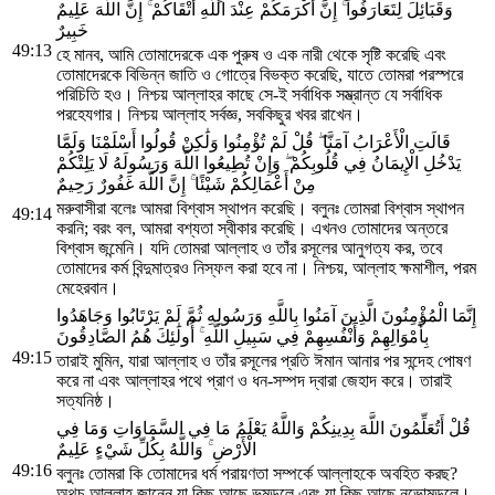
وَقَبَائِلَ لِتَعَارَفُوا ۚ إِنَّ أَكْرَمَكُمْ عِنْدَ اللَّهِ أَتْقَاكُمْ ۚ إِنَّ اللَّهَ عَلِيمٌ
خَبِيرٌ
49:13
হে মানব, আমি তোমাদেরকে এক পুরুষ ও এক নারী থেকে সৃষ্টি করেছি এবং
তোমাদেরকে বিভিন্ন জাতি ও গোত্রে বিভক্ত করেছি, যাতে তোমরা পরস্পরে
পরিচিতি হও। নিশ্চয় আল্লাহর কাছে সে-ই সর্বাধিক সম্ভ্রান্ত যে সর্বাধিক
পরহেযগার। নিশ্চয় আল্লাহ সর্বজ্ঞ, সবকিছুর খবর রাখেন।
قَالَتِ الْأَعْرَابُ آمَنَّا ۖ قُلْ لَمْ تُؤْمِنُوا وَلَٰكِنْ قُولُوا أَسْلَمْنَا وَلَمَّا
يَدْخُلِ الْإِيمَانُ فِي قُلُوبِكُمْ ۖ وَإِنْ تُطِيعُوا اللَّهَ وَرَسُولَهُ لَا يَلِتْكُمْ
مِنْ أَعْمَالِكُمْ شَيْئًا ۚ إِنَّ اللَّهَ غَفُورٌ رَحِيمٌ
মরুবাসীরা বলেঃ আমরা বিশ্বাস স্থাপন করেছি। বলুনঃ তোমরা বিশ্বাস স্থাপন
49:14
করনি; বরং বল, আমরা বশ্যতা স্বীকার করেছি। এখনও তোমাদের অন্তরে
বিশ্বাস জন্মেনি। যদি তোমরা আল্লাহ ও তাঁর রসূলের আনুগত্য কর, তবে
তোমাদের কর্ম বিন্দুমাত্রও নিস্ফল করা হবে না। নিশ্চয়, আল্লাহ ক্ষমাশীল, পরম
মেহেরবান।
إِنَّمَا الْمُؤْمِنُونَ الَّذِينَ آمَنُوا بِاللَّهِ وَرَسُولِهِ ثُمَّ لَمْ يَرْتَابُوا وَجَاهَدُوا
بِأَمْوَالِهِمْ وَأَنْفُسِهِمْ فِي سَبِيلِ اللَّهِ ۚ أُولَٰئِكَ هُمُ الصَّادِقُونَ
49:15
তারাই মুমিন, যারা আল্লাহ ও তাঁর রসূলের প্রতি ঈমান আনার পর সন্দেহ পোষণ
করে না এবং আল্লাহর পথে প্রাণ ও ধন-সম্পদ দ্বারা জেহাদ করে। তারাই
সত্যনিষ্ঠ।
قُلْ أَتُعَلِّمُونَ اللَّهَ بِدِينِكُمْ وَاللَّهُ يَعْلَمُ مَا فِي السَّمَاوَاتِ وَمَا فِي
الْأَرْضِ ۚ وَاللَّهُ بِكُلِّ شَيْءٍ عَلِيمٌ
49:16
বলুনঃ তোমরা কি তোমাদের ধর্ম পরায়ণতা সম্পর্কে আল্লাহকে অবহিত করছ?
অথচ আল্লাহ জানেন যা কিছু আছে ভূমন্ডলে এবং যা কিছু আছে নভোমন্ডলে।