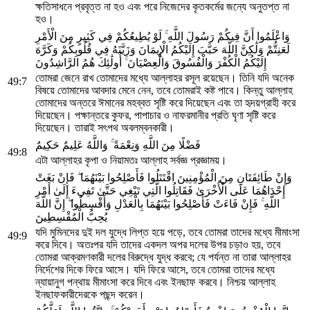
ক্ষতিসাধনে প্রবৃত্ত না হও এবং পরে নিজেদের কৃতকর্মের জন্যে অনুতপ্ত না
হও।
وَاعْلَمُوا أَنَّ فِيكُمْ رَسُولَ اللَّهِ ۚ لَوْ يُطِيعُكُمْ فِي كَثِيرٍ مِنَ الْأَمْرِ
لَعَنِتُّمْ وَلَٰكِنَّ اللَّهَ حَبَّبَ إِلَيْكُمُ الْإِيمَانَ وَزَيَّنَهُ فِي قُلُوبِكُمْ وَكَرَّهَ
إِلَيْكُمُ الْكُفْرَ وَالْفُسُوقَ وَالْعِصْيَانَ ۚ أُولَٰئِكَ هُمُ الرَّاشِدُونَ
তোমরা জেনে রাখ তোমাদের মধ্যে আল্লাহর রসূল রয়েছেন। তিনি যদি অনেক
49:7
বিষয়ে তোমাদের আবদার মেনে নেন, তবে তোমরাই কষ্ট পাবে। কিন্তু আল্লাহ
তোমাদের অন্তরে ঈমানের মহব্বত সৃষ্টি করে দিয়েছেন এবং তা হৃদয়গ্রাহী করে
দিয়েছেন। পক্ষান্তরে কুফর, পাপাচার ও নাফরমানীর প্রতি ঘৃণা সৃষ্টি করে
দিয়েছেন। তারাই সৎপথ অবলম্বনকারী।
فَضْلًا مِنَ اللَّهِ وَنِعْمَةً ۚ وَاللَّهُ عَلِيمٌ حَكِيمٌ
49:8
এটা আল্লাহর কৃপা ও নিয়ামতঃ আল্লাহ সর্বজ্ঞ প্রজ্ঞাময়।
وَإِنْ طَائِفَتَانِ مِنَ الْمُؤْمِنِينَ اقْتَتَلُوا فَأَصْلِحُوا بَيْنَهُمَا ۖ فَإِنْ بَغَتْ
إِحْدَاهُمَا عَلَى الْأُخْرَىٰ فَقَاتِلُوا الَّتِي تَبْغِي حَتَّىٰ تَفِيءَ إِلَىٰ أَمْرِ
اللَّهِ ۚ فَإِنْ فَاءَتْ فَأَصْلِحُوا بَيْنَهُمَا بِالْعَدْلِ وَأَقْسِطُوا ۖ إِنَّ اللَّهَ
يُحِبُّ الْمُقْسِطِينَ
যদি মুমিনদের দুই দল যুদ্ধে লিপ্ত হয়ে পড়ে, তবে তোমরা তাদের মধ্যে মীমাংসা
49:9
করে দিবে। অতঃপর যদি তাদের একদল অপর দলের উপর চড়াও হয়, তবে
তোমরা আক্রমণকারী দলের বিরুদ্ধে যুদ্ধ করবে; যে পর্যন্ত না তারা আল্লাহর
নির্দেশের দিকে ফিরে আসে। যদি ফিরে আসে, তবে তোমরা তাদের মধ্যে
ন্যায়ানুগ পন্থায় মীমাংসা করে দিবে এবং ইনছাফ করবে। নিশ্চয় আল্লাহ
ইনছাফকারীদেরকে পছন্দ করেন।