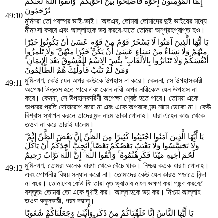
إِنَّمَا الْمُؤْمِنُونَ إِخْوَةٌ فَأَصْلِحُوا بَيْنَ أَخَوَيْكُمْ ۚ وَاتَّقُوا اللَّهَ لَعَلَّكُمْ
تُرْحَمُونَ
49:10
মুমিনরা তো পরস্পর ভাই-ভাই। অতএব, তোমরা তোমাদের দুই ভাইয়ের মধ্যে
মীমাংসা করবে এবং আল্লাহকে ভয় করবে-যাতে তোমরা অনুগ্রহপ্রাপ্ত হও।
يَا أَيُّهَا الَّذِينَ آمَنُوا لَا يَسْخَرْ قَوْمٌ مِنْ قَوْمٍ عَسَىٰ أَنْ يَكُونُوا خَيْرًا
مِنْهُمْ وَلَا نِسَاءٌ مِنْ نِسَاءٍ عَسَىٰ أَنْ يَكُنَّ خَيْرًا مِنْهُنَّ ۖ وَلَا تَلْمِزُوا
أَنْفُسَكُمْ وَلَا تَنَابَزُوا بِالْأَلْقَابِ ۖ بِئْسَ الِاسْمُ الْفُسُوقُ بَعْدَ الْإِيمَانِ ۚ
وَمَنْ لَمْ يَتُبْ فَأُولَٰئِكَ هُمُ الظَّالِمُونَ
মুমিনগণ, কেউ যেন অপর কাউকে উপহাস না করে। কেননা, সে উপহাসকারী
49:11
অপেক্ষা উত্তম হতে পারে এবং কোন নারী অপর নারীকেও যেন উপহাস না
করে। কেননা, সে উপহাসকারিণী অপেক্ষা শ্রেষ্ঠ হতে পারে। তোমরা একে
অপরের প্রতি দোষারোপ করো না এবং একে অপরকে মন্দ নামে ডেকো না। কেউ
বিশ্বাস স্থাপন করলে তাদের মন্দ নামে ডাকা গোনাহ। যারা এহেন কাজ থেকে
তওবা না করে তারাই যালেম।
يَا أَيُّهَا الَّذِينَ آمَنُوا اجْتَنِبُوا كَثِيرًا مِنَ الظَّنِّ إِنَّ بَعْضَ الظَّنِّ إِثْمٌ ۖ
وَلَا تَجَسَّسُوا وَلَا يَغْتَبْ بَعْضُكُمْ بَعْضًا ۚ أَيُحِبُّ أَحَدُكُمْ أَنْ يَأْكُلَ
لَحْمَ أَخِيهِ مَيْتًا فَكَرِهْتُمُوهُ ۚ وَاتَّقُوا اللَّهَ ۚ إِنَّ اللَّهَ تَوَّابٌ رَحِيمٌ
মুমিনগণ, তোমরা অনেক ধারণা থেকে বেঁচে থাক। নিশ্চয় কতক ধারণা গোনাহ।
49:12
এবং গোপনীয় বিষয় সন্ধান করো না। তোমাদের কেউ যেন কারও পশ্চাতে নিন্দা
না করে। তোমাদের কেউ কি তারা মৃত ভ্রাতার মাংস ভক্ষণ করা পছন্দ করবে?
বস্তুতঃ তোমরা তো একে ঘৃণাই কর। আল্লাহকে ভয় কর। নিশ্চয় আল্লাহ
তওবা কবুলকারী, পরম দয়ালু।
يَا أَيُّهَا النَّاسُ إِنَّا خَلَقْنَاكُمْ مِنْ ذَكَرٍ وَأُنْثَىٰ وَجَعَلْنَاكُمْ شُعُوبًا