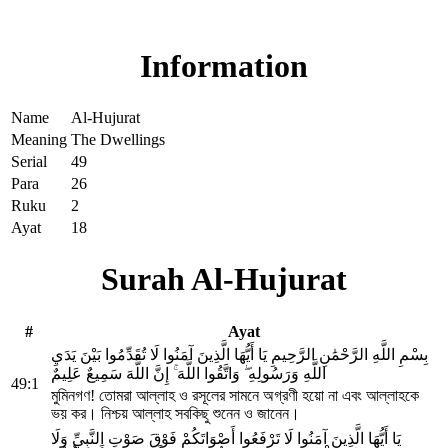
Read Surah Al-Hujurat online!
Information
Name
Al-Hujurat
Meaning
The Dwellings
Serial
49
Para
26
Ruku
2
Ayat
18
Surah Al-Hujurat
#
Ayat
بِسْمِ اللَّهِ الرَّحْمَٰنِ الرَّحِيمِ يَا أَيُّهَا الَّذِينَ آمَنُوا لَا تُقَدِّمُوا بَيْنَ يَدَيِ
اللَّهِ وَرَسُولِهِ ۖ وَاتَّقُوا اللَّهَ ۚ إِنَّ اللَّهَ سَمِيعٌ عَلِيمٌ
49:1
মুমিনগণ! তোমরা আল্লাহ ও রসূলের সামনে অগ্রণী হয়ো না এবং আল্লাহকে
ভয় কর। নিশ্চয় আল্লাহ সবকিছু শুনেন ও জানেন।
يَا أَيُّهَا الَّذِينَ آمَنُوا لَا تَرْفَعُوا أَصْوَاتَكُمْ فَوْقَ صَوْتِ النَّبِيِّ وَلَا