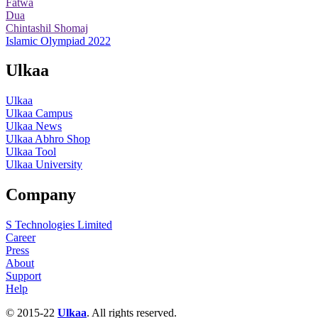
Fatwa
Dua
Chintashil Shomaj
Islamic Olympiad 2022
Ulkaa
Ulkaa
Ulkaa Campus
Ulkaa News
Ulkaa Abhro Shop
Ulkaa Tool
Ulkaa University
Company
S Technologies Limited
Career
Press
About
Support
Help
© 2015-22
Ulkaa
. All rights reserved.