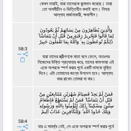
কেবল তারাই, যারা তাদেরকে জন্মদান করেছে। তারা
তো অসমীচীন ও ভিত্তিহীন কথাই বলে। নিশ্চয়
আল্লাহ মার্জনাকারী, ক্ষমাশীল।
وَالَّذِينَ يُظَاهِرُونَ مِنْ نِسَائِهِمْ ثُمَّ يَعُودُونَ
لِمَا قَالُوا فَتَحْرِيرُ رَقَبَةٍ مِنْ قَبْلِ أَنْ يَتَمَاسَّا ۚ
ذَٰلِكُمْ تُوعَظُونَ بِهِ ۚ وَاللَّهُ بِمَا تَعْمَلُونَ خَبِيرٌ
58:3
যারা তাদের স্ত্রীগণকে মাতা বলে ফেলে, অতঃপর
নিজেদের উক্তি প্রত্যাহার করে, তাদের কাফফারা এই
একে অপরকে স্পর্শ করার পূর্বে একটি দাসকে মুক্তি
দিবে। এটা তোমাদের জন্যে উপদেশ হবে। আল্লাহ
খবর রাখেন তোমরা যা কর।
فَمَنْ لَمْ يَجِدْ فَصِيَامُ شَهْرَيْنِ مُتَتَابِعَيْنِ مِنْ
قَبْلِ أَنْ يَتَمَاسَّا ۖ فَمَنْ لَمْ يَسْتَطِعْ فَإِطْعَامُ
سِتِّينَ مِسْكِينًا ۚ ذَٰلِكَ لِتُؤْمِنُوا بِاللَّهِ وَرَسُولِهِ ۚ
وَتِلْكَ حُدُودُ اللَّهِ ۗ وَلِلْكَافِرِينَ عَذَابٌ أَلِيمٌ
58:4
যার এ সামর্থ্য নেই, সে একে অপরকে স্পর্শ করার পূর্বে