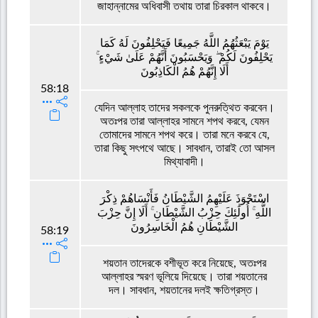
জাহান্নামের অধিবাসী তথায় তারা চিরকাল থাকবে।
يَوْمَ يَبْعَثُهُمُ اللَّهُ جَمِيعًا فَيَحْلِفُونَ لَهُ كَمَا
يَحْلِفُونَ لَكُمْ ۖ وَيَحْسَبُونَ أَنَّهُمْ عَلَىٰ شَيْءٍ ۚ
أَلَا إِنَّهُمْ هُمُ الْكَاذِبُونَ
58:18
যেদিন আল্লাহ তাদের সকলকে পুনরুত্থিত করবেন।
অতঃপর তারা আল্লাহর সামনে শপথ করবে, যেমন
তোমাদের সামনে শপথ করে। তারা মনে করবে যে,
তারা কিছু সৎপথে আছে। সাবধান, তারাই তো আসল
মিথ্যাবাদী।
اسْتَحْوَذَ عَلَيْهِمُ الشَّيْطَانُ فَأَنْسَاهُمْ ذِكْرَ
اللَّهِ ۚ أُولَٰئِكَ حِزْبُ الشَّيْطَانِ ۚ أَلَا إِنَّ حِزْبَ
الشَّيْطَانِ هُمُ الْخَاسِرُونَ
58:19
শয়তান তাদেরকে বশীভূত করে নিয়েছে, অতঃপর
আল্লাহর স্মরণ ভূলিয়ে দিয়েছে। তারা শয়তানের
দল। সাবধান, শয়তানের দলই ক্ষতিগ্রস্ত।