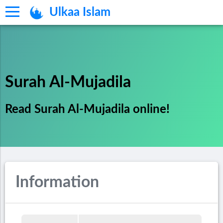
Ulkaa Islam
Surah Al-Mujadila
Read Surah Al-Mujadila online!
Information