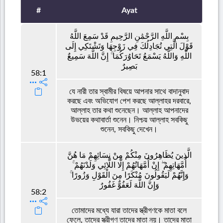
#
Ayat
بِسْمِ اللَّهِ الرَّحْمَٰنِ الرَّحِيمِ قَدْ سَمِعَ اللَّهُ
قَوْلَ الَّتِي تُجَادِلُكَ فِي زَوْجِهَا وَتَشْتَكِي إِلَى
اللَّهِ وَاللَّهُ يَسْمَعُ تَحَاوُرَكُمَا ۚ إِنَّ اللَّهَ سَمِيعٌ
بَصِيرٌ
58:1
যে নারী তার স্বামীর বিষয়ে আপনার সাথে বাদানুবাদ
করছে এবং অভিযোগ পেশ করছে আল্লাহর দরবারে,
আল্লাহ তার কথা শুনেছেন। আল্লাহ আপনাদের
উভয়ের কথাবার্তা শুনেন। নিশ্চয় আল্লাহ সবকিছু
শুনেন, সবকিছু দেখেন।
الَّذِينَ يُظَاهِرُونَ مِنْكُمْ مِنْ نِسَائِهِمْ مَا هُنَّ
أُمَّهَاتِهِمْ ۖ إِنْ أُمَّهَاتُهُمْ إِلَّا اللَّائِي وَلَدْنَهُمْ ۚ
وَإِنَّهُمْ لَيَقُولُونَ مُنْكَرًا مِنَ الْقَوْلِ وَزُورًا ۚ
وَإِنَّ اللَّهَ لَعَفُوٌّ غَفُورٌ
58:2
তোমাদের মধ্যে যারা তাদের স্ত্রীগণকে মাতা বলে
ফেলে, তাদের স্ত্রীগণ তাদের মাতা নয়। তাদের মাতা