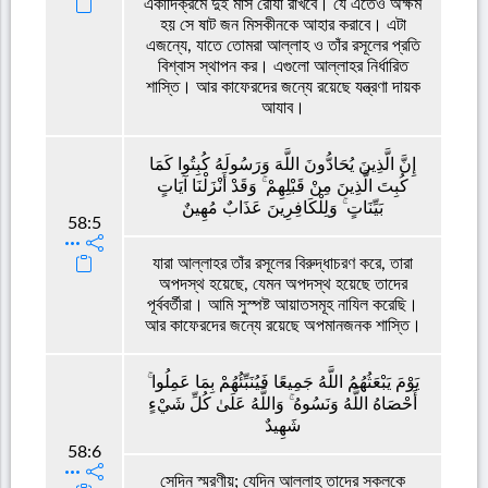
একাদিক্রমে দুই মাস রোযা রাখবে। যে এতেও অক্ষম
হয় সে ষাট জন মিসকীনকে আহার করাবে। এটা
এজন্যে, যাতে তোমরা আল্লাহ ও তাঁর রসূলের প্রতি
বিশ্বাস স্থাপন কর। এগুলো আল্লাহর নির্ধারিত
শাস্তি। আর কাফেরদের জন্যে রয়েছে যন্ত্রণা দায়ক
আযাব।
إِنَّ الَّذِينَ يُحَادُّونَ اللَّهَ وَرَسُولَهُ كُبِتُوا كَمَا
كُبِتَ الَّذِينَ مِنْ قَبْلِهِمْ ۚ وَقَدْ أَنْزَلْنَا آيَاتٍ
بَيِّنَاتٍ ۚ وَلِلْكَافِرِينَ عَذَابٌ مُهِينٌ
58:5
যারা আল্লাহর তাঁর রসূলের বিরুদ্ধাচরণ করে, তারা
অপদস্থ হয়েছে, যেমন অপদস্থ হয়েছে তাদের
পূর্ববর্তীরা। আমি সুস্পষ্ট আয়াতসমূহ নাযিল করেছি।
আর কাফেরদের জন্যে রয়েছে অপমানজনক শাস্তি।
يَوْمَ يَبْعَثُهُمُ اللَّهُ جَمِيعًا فَيُنَبِّئُهُمْ بِمَا عَمِلُوا ۚ
أَحْصَاهُ اللَّهُ وَنَسُوهُ ۚ وَاللَّهُ عَلَىٰ كُلِّ شَيْءٍ
شَهِيدٌ
58:6
সেদিন স্মরণীয়; যেদিন আল্লাহ তাদের সকলকে