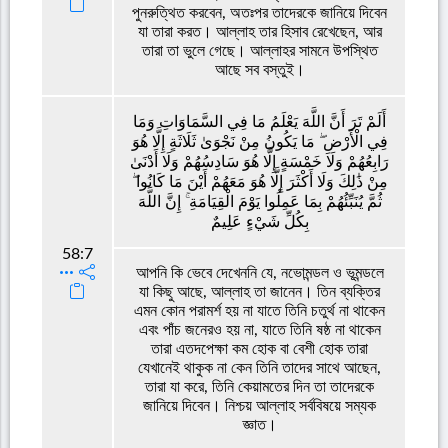
পুনরুত্থিত করবেন, অতঃপর তাদেরকে জানিয়ে দিবেন
যা তারা করত। আল্লাহ তার হিসাব রেখেছেন, আর
তারা তা ভুলে গেছে। আল্লাহর সামনে উপস্থিত
আছে সব বস্তুই।
أَلَمْ تَرَ أَنَّ اللَّهَ يَعْلَمُ مَا فِي السَّمَاوَاتِ وَمَا
فِي الْأَرْضِ ۖ مَا يَكُونُ مِنْ نَجْوَىٰ ثَلَاثَةٍ إِلَّا هُوَ
رَابِعُهُمْ وَلَا خَمْسَةٍ إِلَّا هُوَ سَادِسُهُمْ وَلَا أَدْنَىٰ
مِنْ ذَٰلِكَ وَلَا أَكْثَرَ إِلَّا هُوَ مَعَهُمْ أَيْنَ مَا كَانُوا ۖ
ثُمَّ يُنَبِّئُهُمْ بِمَا عَمِلُوا يَوْمَ الْقِيَامَةِ ۚ إِنَّ اللَّهَ
بِكُلِّ شَيْءٍ عَلِيمٌ
58:7
আপনি কি ভেবে দেখেননি যে, নভোমন্ডল ও ভূমন্ডলে
যা কিছু আছে, আল্লাহ তা জানেন। তিন ব্যক্তির
এমন কোন পরামর্শ হয় না যাতে তিনি চতুর্থ না থাকেন
এবং পাঁচ জনেরও হয় না, যাতে তিনি ষষ্ঠ না থাকেন
তারা এতদপেক্ষা কম হোক বা বেশী হোক তারা
যেখানেই থাকুক না কেন তিনি তাদের সাথে আছেন,
তারা যা করে, তিনি কেয়ামতের দিন তা তাদেরকে
জানিয়ে দিবেন। নিশ্চয় আল্লাহ সর্ববিষয়ে সম্যক
জ্ঞাত।