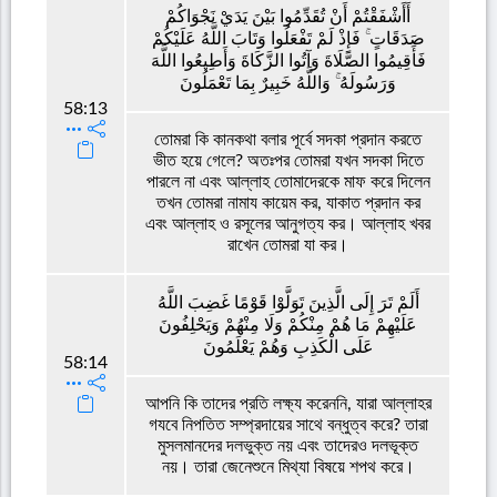
أَأَشْفَقْتُمْ أَنْ تُقَدِّمُوا بَيْنَ يَدَيْ نَجْوَاكُمْ
صَدَقَاتٍ ۚ فَإِذْ لَمْ تَفْعَلُوا وَتَابَ اللَّهُ عَلَيْكُمْ
فَأَقِيمُوا الصَّلَاةَ وَآتُوا الزَّكَاةَ وَأَطِيعُوا اللَّهَ
وَرَسُولَهُ ۚ وَاللَّهُ خَبِيرٌ بِمَا تَعْمَلُونَ
58:13
তোমরা কি কানকথা বলার পূর্বে সদকা প্রদান করতে
ভীত হয়ে গেলে? অতঃপর তোমরা যখন সদকা দিতে
পারলে না এবং আল্লাহ তোমাদেরকে মাফ করে দিলেন
তখন তোমরা নামায কায়েম কর, যাকাত প্রদান কর
এবং আল্লাহ ও রসূলের আনুগত্য কর। আল্লাহ খবর
রাখেন তোমরা যা কর।
أَلَمْ تَرَ إِلَى الَّذِينَ تَوَلَّوْا قَوْمًا غَضِبَ اللَّهُ
عَلَيْهِمْ مَا هُمْ مِنْكُمْ وَلَا مِنْهُمْ وَيَحْلِفُونَ
عَلَى الْكَذِبِ وَهُمْ يَعْلَمُونَ
58:14
আপনি কি তাদের প্রতি লক্ষ্য করেননি, যারা আল্লাহর
গযবে নিপতিত সম্প্রদায়ের সাথে বন্ধুত্ব করে? তারা
মুসলমানদের দলভুক্ত নয় এবং তাদেরও দলভূক্ত
নয়। তারা জেনেশুনে মিথ্যা বিষয়ে শপথ করে।