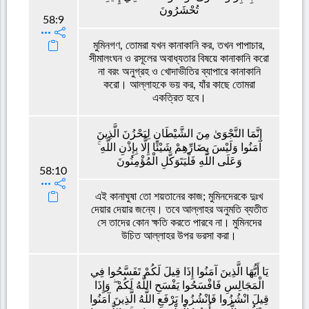
تُحْشَرُونَ
58:9
মুমিনগণ, তোমরা যখন কানাকানি কর, তখন পাপাচার,
সীমালংঘন ও রসূলের অবাধ্যতার বিষয়ে কানাকানি করো
না বরং অনুগ্রহ ও খোদাভীতির ব্যাপারে কানাকানি
করো। আল্লাহকে ভয় কর, যাঁর কাছে তোমরা
একত্রিত হবে।
إِنَّمَا النَّجْوَىٰ مِنَ الشَّيْطَانِ لِيَحْزُنَ الَّذِينَ
آمَنُوا وَلَيْسَ بِضَارِّهِمْ شَيْئًا إِلَّا بِإِذْنِ اللَّهِ ۚ
وَعَلَى اللَّهِ فَلْيَتَوَكَّلِ الْمُؤْمِنُونَ
58:10
এই কানাঘুষা তো শয়তানের কাজ; মুমিনদেরকে দুঃখ
দেয়ার দেয়ার জন্যে। তবে আল্লাহর অনুমতি ব্যতীত
সে তাদের কোন ক্ষতি করতে পারবে না। মুমিনদের
উচিত আল্লাহর উপর ভরসা করা।
يَا أَيُّهَا الَّذِينَ آمَنُوا إِذَا قِيلَ لَكُمْ تَفَسَّحُوا فِي
الْمَجَالِسِ فَافْسَحُوا يَفْسَحِ اللَّهُ لَكُمْ ۖ وَإِذَا
قِيلَ انْشُزُوا فَانْشُزُوا يَرْفَعِ اللَّهُ الَّذِينَ آمَنُوا