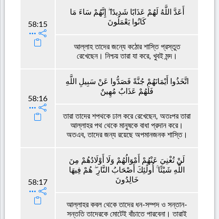
أَعَدَّ اللَّهُ لَهُمْ عَذَابًا شَدِيدًا ۖ إِنَّهُمْ سَاءَ مَا
كَانُوا يَعْمَلُونَ
58:15
আল্লাহ তাদের জন্যে কঠোর শাস্তি প্রস্তুত
রেখেছেন। নিশ্চয় তারা যা করে, খুবই মন্দ।
اتَّخَذُوا أَيْمَانَهُمْ جُنَّةً فَصَدُّوا عَنْ سَبِيلِ اللَّهِ
فَلَهُمْ عَذَابٌ مُهِينٌ
58:16
তারা তাদের শপথকে ঢাল করে রেখেছেন, অতঃপর তারা
আল্লাহর পথ থেকে মানুষকে বাধা প্রদান করে।
অতএব, তাদের জন্য রয়েছে অপমানজনক শাস্তি।
لَنْ تُغْنِيَ عَنْهُمْ أَمْوَالُهُمْ وَلَا أَوْلَادُهُمْ مِنَ
اللَّهِ شَيْئًا ۚ أُولَٰئِكَ أَصْحَابُ النَّارِ ۖ هُمْ فِيهَا
خَالِدُونَ
58:17
আল্লাহর কবল থেকে তাদের ধন-সম্পদ ও সন্তান-
সন্ততি তাদেরকে মোটেই বাঁচাতে পারবেনা। তারাই