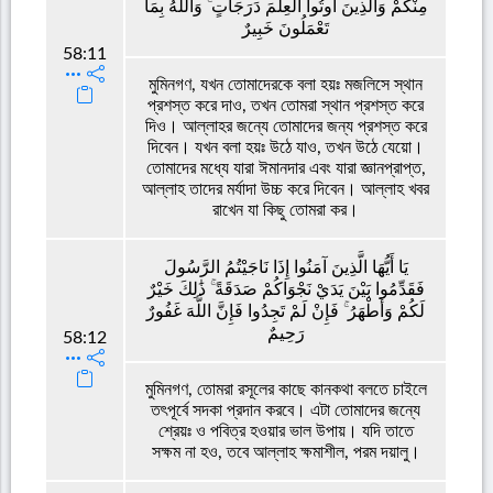
مِنْكُمْ وَالَّذِينَ أُوتُوا الْعِلْمَ دَرَجَاتٍ ۚ وَاللَّهُ بِمَا
تَعْمَلُونَ خَبِيرٌ
58:11
মুমিনগণ, যখন তোমাদেরকে বলা হয়ঃ মজলিসে স্থান
প্রশস্ত করে দাও, তখন তোমরা স্থান প্রশস্ত করে
দিও। আল্লাহর জন্যে তোমাদের জন্য প্রশস্ত করে
দিবেন। যখন বলা হয়ঃ উঠে যাও, তখন উঠে যেয়ো।
তোমাদের মধ্যে যারা ঈমানদার এবং যারা জ্ঞানপ্রাপ্ত,
আল্লাহ তাদের মর্যাদা উচ্চ করে দিবেন। আল্লাহ খবর
রাখেন যা কিছু তোমরা কর।
يَا أَيُّهَا الَّذِينَ آمَنُوا إِذَا نَاجَيْتُمُ الرَّسُولَ
فَقَدِّمُوا بَيْنَ يَدَيْ نَجْوَاكُمْ صَدَقَةً ۚ ذَٰلِكَ خَيْرٌ
لَكُمْ وَأَطْهَرُ ۚ فَإِنْ لَمْ تَجِدُوا فَإِنَّ اللَّهَ غَفُورٌ
رَحِيمٌ
58:12
মুমিনগণ, তোমরা রসূলের কাছে কানকথা বলতে চাইলে
তৎপূর্বে সদকা প্রদান করবে। এটা তোমাদের জন্যে
শ্রেয়ঃ ও পবিত্র হওয়ার ভাল উপায়। যদি তাতে
সক্ষম না হও, তবে আল্লাহ ক্ষমাশীল, পরম দয়ালু।