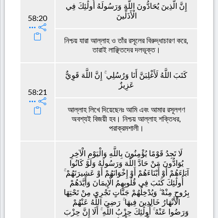
إِنَّ الَّذِينَ يُحَادُّونَ اللَّهَ وَرَسُولَهُ أُولَٰئِكَ فِي
الْأَذَلِّينَ
58:20
নিশ্চয় যারা আল্লাহ ও তাঁর রসূলের বিরুদ্ধাচারণ করে,
তারাই লাঞ্ছিতদের দলভূক্ত।
كَتَبَ اللَّهُ لَأَغْلِبَنَّ أَنَا وَرُسُلِي ۚ إِنَّ اللَّهَ قَوِيٌّ
عَزِيزٌ
58:21
আল্লাহ লিখে দিয়েছেনঃ আমি এবং আমার রসূলগণ
অবশ্যই বিজয়ী হব। নিশ্চয় আল্লাহ শক্তিধর,
পরাক্রমশালী।
لَا تَجِدُ قَوْمًا يُؤْمِنُونَ بِاللَّهِ وَالْيَوْمِ الْآخِرِ
يُوَادُّونَ مَنْ حَادَّ اللَّهَ وَرَسُولَهُ وَلَوْ كَانُوا
آبَاءَهُمْ أَوْ أَبْنَاءَهُمْ أَوْ إِخْوَانَهُمْ أَوْ عَشِيرَتَهُمْ ۚ
أُولَٰئِكَ كَتَبَ فِي قُلُوبِهِمُ الْإِيمَانَ وَأَيَّدَهُمْ
بِرُوحٍ مِنْهُ ۖ وَيُدْخِلُهُمْ جَنَّاتٍ تَجْرِي مِنْ تَحْتِهَا
الْأَنْهَارُ خَالِدِينَ فِيهَا ۚ رَضِيَ اللَّهُ عَنْهُمْ
وَرَضُوا عَنْهُ ۚ أُولَٰئِكَ حِزْبُ اللَّهِ ۚ أَلَا إِنَّ حِزْبَ