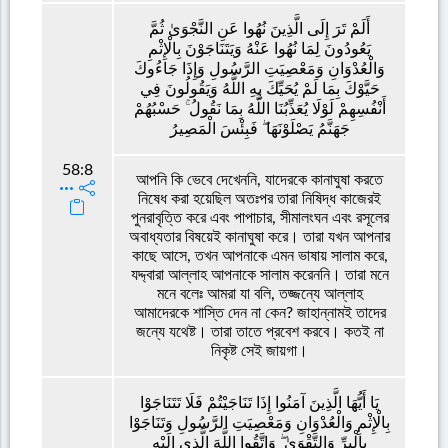
أَلَمْ تَرَ إِلَى الَّذِينَ نُهُوا عَنِ النَّجْوَىٰ ثُمَّ
يَعُودُونَ لِمَا نُهُوا عَنْهُ وَيَتَنَاجَوْنَ بِالْإِثْمِ
وَالْعُدْوَانِ وَمَعْصِيَتِ الرَّسُولِ وَإِذَا جَاءُوكَ
حَيَّوْكَ بِمَا لَمْ يُحَيِّكَ بِهِ اللَّهُ وَيَقُولُونَ فِي
أَنْفُسِهِمْ لَوْلَا يُعَذِّبُنَا اللَّهُ بِمَا نَقُولُ ۚ حَسْبُهُمْ
جَهَنَّمُ يَصْلَوْنَهَا ۖ فَبِئْسَ الْمَصِيرُ
58:8
আপনি কি ভেবে দেখেননি, যাদেরকে কানাঘুষা করতে
নিষেধ করা হয়েছিল অতঃপর তারা নিষিদ্ধ কাজেরই
পুনরাবৃত্তি করে এবং পাপাচার, সীমালংঘন এবং রসূলের
অবাধ্যতার বিষয়েই কানাঘুষা করে। তারা যখন আপনার
কাছে আসে, তখন আপনাকে এমন ভাষায় সালাম করে,
যদ্দ্বারা আল্লাহ আপনাকে সালাম করেননি। তারা মনে
মনে বলেঃ আমরা যা বলি, তজ্জন্যে আল্লাহ
আমাদেরকে শাস্তি দেন না কেন? জাহান্নামই তাদের
জন্যে যথেষ্ট। তারা তাতে প্রবেশ করবে। কতই না
নিকৃষ্ট সেই জায়গা।
يَا أَيُّهَا الَّذِينَ آمَنُوا إِذَا تَنَاجَيْتُمْ فَلَا تَتَنَاجَوْا
بِالْإِثْمِ وَالْعُدْوَانِ وَمَعْصِيَتِ الرَّسُولِ وَتَنَاجَوْا
بِالْبِرِّ وَالتَّقْوَىٰ ۖ وَاتَّقُوا اللَّهَ الَّذِي إِلَيْهِ