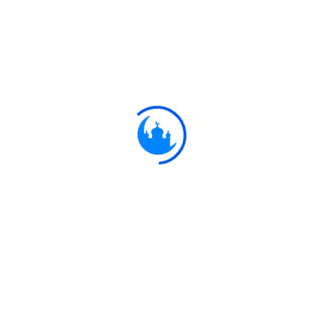
কঠোর স্বভাব, তদ
ا مَالٍ وَبَنِينَ
এ কারণে যে, সে ধন-সম্পদ ও 
ُنَا قَالَ أَسَاطِيرُ الْأَوَّلِينَ
তার কাছে আমার আয়াত পাঠ করা হ
َلَى الْخُرْطُومِ
আমি তার নাসিকা 
لْجَنَّةِ إِذْ أَقْسَمُوا لَيَصْرِمُنَّهَا مُصْبِحِينَ
আমি তাদেরকে পরীক্ষা করেছি, যেমন পরীক্ষা করেছি উদ্যানওয়ালাদ