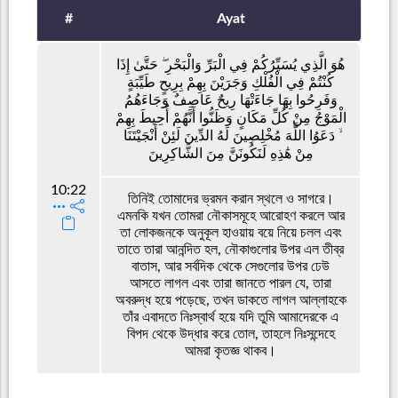
#
Ayat
هُوَ الَّذِي يُسَيِّرُكُمْ فِي الْبَرِّ وَالْبَحْرِ ۖ حَتَّىٰ إِذَا
كُنْتُمْ فِي الْفُلْكِ وَجَرَيْنَ بِهِمْ بِرِيحٍ طَيِّبَةٍ
وَفَرِحُوا بِهَا جَاءَتْهَا رِيحٌ عَاصِفٌ وَجَاءَهُمُ
الْمَوْجُ مِنْ كُلِّ مَكَانٍ وَظَنُّوا أَنَّهُمْ أُحِيطَ بِهِمْ
ۙ دَعَوُا اللَّهَ مُخْلِصِينَ لَهُ الدِّينَ لَئِنْ أَنْجَيْتَنَا
مِنْ هَٰذِهِ لَنَكُونَنَّ مِنَ الشَّاكِرِينَ
10:22
তিনিই তোমাদের ভ্রমন করান স্থলে ও সাগরে।
এমনকি যখন তোমরা নৌকাসমূহে আরোহণ করলে আর
তা লোকজনকে অনুকূল হাওয়ায় বয়ে নিয়ে চলল এবং
তাতে তারা আনন্দিত হল, নৌকাগুলোর উপর এল তীব্র
বাতাস, আর সর্বদিক থেকে সেগুলোর উপর ঢেউ
আসতে লাগল এবং তারা জানতে পারল যে, তারা
অবরুদ্ধ হয়ে পড়েছে, তখন ডাকতে লাগল আল্লাহকে
তাঁর এবাদতে নিঃস্বার্থ হয়ে যদি তুমি আমাদেরকে এ
বিপদ থেকে উদ্ধার করে তোল, তাহলে নিঃসন্দেহে
আমরা কৃতজ্ঞ থাকব।