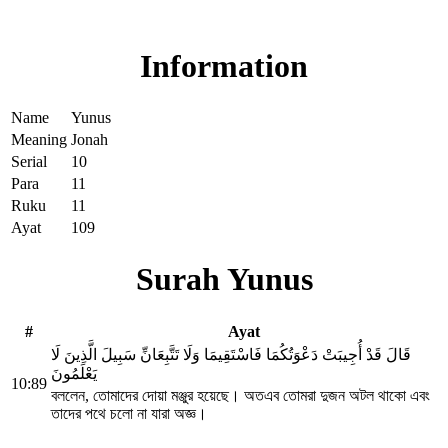
Read Surah Yunus online!
Information
Name
Yunus
Meaning
Jonah
Serial
10
Para
11
Ruku
11
Ayat
109
Surah Yunus
#
Ayat
قَالَ قَدْ أُجِيبَتْ دَعْوَتُكُمَا فَاسْتَقِيمَا وَلَا تَتَّبِعَانِّ سَبِيلَ الَّذِينَ لَا
يَعْلَمُونَ
10:89
বললেন, তোমাদের দোয়া মঞ্জুর হয়েছে। অতএব তোমরা দুজন অটল থাকো এবং
তাদের পথে চলো না যারা অজ্ঞ।