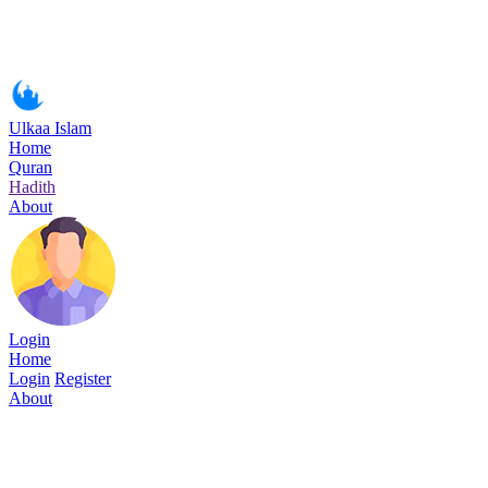
Ulkaa Islam
Home
Quran
Hadith
About
Login
Home
Login
Register
About
Surah Yunus