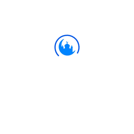
#
Ayat
إِيلَافِهِمْ رِحْلَةَ الشِّتَاءِ وَالصَّيْفِ
106:2
আসক্তির কারণে তাদের শীত ও গ্রীষ্মকালীন
সফরের।
Ulkaa Islam
Ulkaa Islam is an Islamic Community of Ulkaa Network.
#FreePalestine
#FreeKashmir