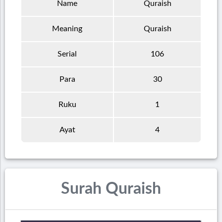
Name
Quraish
Meaning
Quraish
Serial
106
Para
30
Ruku
1
Ayat
4
Surah Quraish