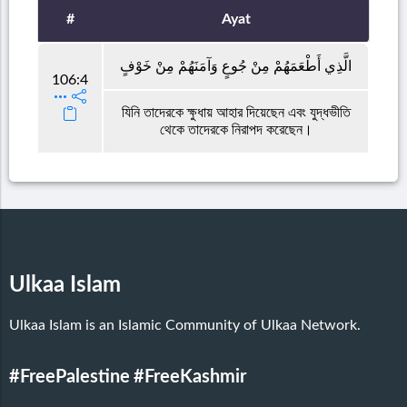
#
Ayat
الَّذِي أَطْعَمَهُمْ مِنْ جُوعٍ وَآمَنَهُمْ مِنْ خَوْفٍ
106:4
যিনি তাদেরকে ক্ষুধায় আহার দিয়েছেন এবং যুদ্ধভীতি
থেকে তাদেরকে নিরাপদ করেছেন।
Ulkaa Islam
Ulkaa Islam is an Islamic Community of Ulkaa Network.
#FreePalestine
#FreeKashmir