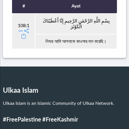
#
Ayat
بِسْمِ اللَّهِ الرَّحْمَٰنِ الرَّحِيمِ إِنَّا أَعْطَيْنَاكَ
108:1
الْكَوْثَرَ
নিশ্চয় আমি আপনাকে কাওসার দান করেছি।
Ulkaa Islam
Ulkaa Islam is an Islamic Community of Ulkaa Network.
#FreePalestine
#FreeKashmir