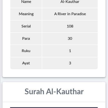
Name
Al-Kauthar
Meaning
A River in Paradise
Serial
108
Para
30
Ruku
1
Ayat
3
Surah Al-Kauthar