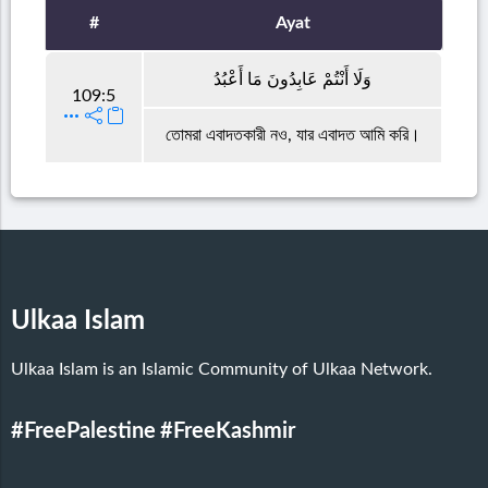
#
Ayat
وَلَا أَنْتُمْ عَابِدُونَ مَا أَعْبُدُ
109:5
তোমরা এবাদতকারী নও, যার এবাদত আমি করি।
Ulkaa Islam
Ulkaa Islam is an Islamic Community of Ulkaa Network.
#FreePalestine
#FreeKashmir