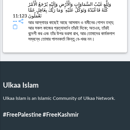
وَلِلَّهِ غَيْبُ السَّمَاوَاتِ وَالْأَرْضِ وَإِلَيْهِ يُرْجَعُ الْأَمْرُ
كُلُّهُ فَاعْبُدْهُ وَتَوَكَّلْ عَلَيْهِ ۚ وَمَا رَبُّكَ بِغَافِلٍ عَمَّا
11:123
تَعْمَلُونَ
আর আল্লাহর কাছেই আছে আসমান ও যমীনের গোপন তথ্য;
আর সকল কাজের প্রত্যাবর্তন তাঁরই দিকে; অতএব, তাঁরই
বন্দেগী কর এবং তাঁর উপর ভরসা রাখ, আর তোমাদের কার্যকলাপ
সম্বন্ধে তোমার পালনকর্তা কিন্তু বে-খবর নন।
Ulkaa Islam
Ulkaa Islam is an Islamic Community of Ulkaa Network.
#FreePalestine
#FreeKashmir