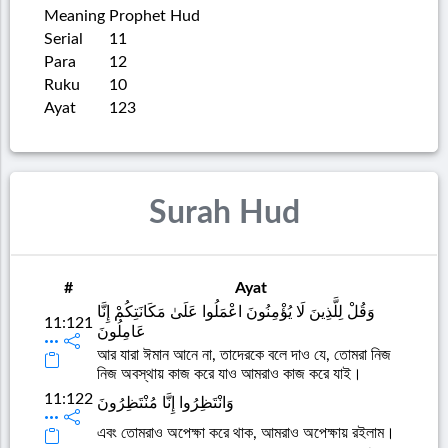
Meaning
Prophet Hud
Serial
11
Para
12
Ruku
10
Ayat
123
Surah Hud
#
Ayat
وَقُلْ لِلَّذِينَ لَا يُؤْمِنُونَ اعْمَلُوا عَلَىٰ مَكَانَتِكُمْ إِنَّا
11:121
عَامِلُونَ
আর যারা ঈমান আনে না, তাদেরকে বলে দাও যে, তোমরা নিজ
নিজ অবস্থায় কাজ করে যাও আমরাও কাজ করে যাই।
11:122
وَانْتَظِرُوا إِنَّا مُنْتَظِرُونَ
এবং তোমরাও অপেক্ষা করে থাক, আমরাও অপেক্ষায় রইলাম।