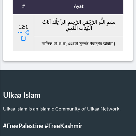
#
Ayat
بِسْمِ اللَّهِ الرَّحْمَٰنِ الرَّحِيمِ الر ۚ تِلْكَ آيَاتُ
12:1
الْكِتَابِ الْمُبِينِ
আলিফ-লা-ম-রা; এগুলো সুস্পষ্ট গ্রন্থের আয়াত।
Ulkaa Islam
Ulkaa Islam is an Islamic Community of Ulkaa Network.
#FreePalestine
#FreeKashmir