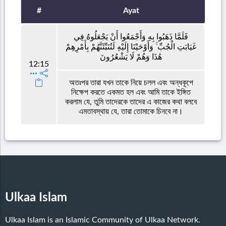
#
Ayat
فَلَمَّا ذَهَبُوا بِهِ وَأَجْمَعُوا أَنْ يَجْعَلُوهُ فِي
غَيَابَتِ الْجُبِّ ۚ وَأَوْحَيْنَا إِلَيْهِ لَتُنَبِّئَنَّهُمْ بِأَمْرِهِمْ
هَٰذَا وَهُمْ لَا يَشْعُرُونَ
12:15
অতঃপর তারা যখন তাকে নিয়ে চলল এবং অন্ধকূপে
নিক্ষেপ করতে একমত হল এবং আমি তাকে ইঙ্গিত
করলাম যে, তুমি তাদেরকে তাদের এ কাজের কথা বলবে
এমতাবস্থায় যে, তারা তোমাকে চিনবে না।
Ulkaa Islam
Ulkaa Islam is an Islamic Community of Ulkaa Network.