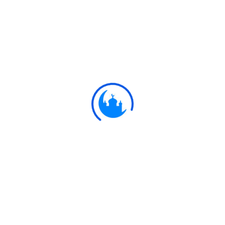
#
Ayat
وَجَاءَتْ سَيَّارَةٌ فَأَرْسَلُوا وَارِدَهُمْ فَأَدْلَىٰ
دَلْوَهُ ۖ قَالَ يَا بُشْرَىٰ هَٰذَا غُلَامٌ ۚ وَأَسَرُّوهُ
بِضَاعَةً ۚ وَاللَّهُ عَلِيمٌ بِمَا يَعْمَلُونَ
12:19
এবং একটি কাফেলা এল। অতঃপর তাদের পানি
সংগ্রাহককে প্রেরণ করল। সে বালতি ফেলল। বললঃ
কি আনন্দের কথা। এ তো একটি কিশোর তারা তাকে
পন্যদ্রব্য গণ্য করে গোপন করে ফেলল। আল্লাহ
খুব জানেন যা কিছু তারা করেছিল।
Ulkaa Islam