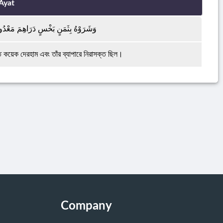
Ayat
وَشَرَوْهُ بِثَمَنٍ بَخْسٍ دَرَاهِمَ مَعْدُود
তি কয়েক দেরহাম এবং তাঁর ব্যাপারে নিরাসক্ত ছিল।
Company