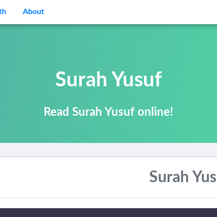
th
About
Surah Yusuf
Read Surah Yusuf online!
Surah Yus