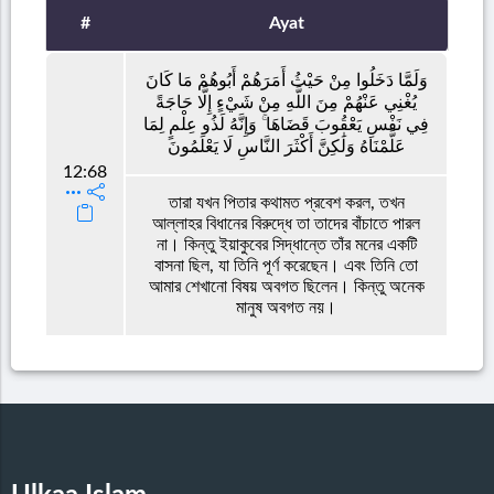
#
Ayat
وَلَمَّا دَخَلُوا مِنْ حَيْثُ أَمَرَهُمْ أَبُوهُمْ مَا كَانَ
يُغْنِي عَنْهُمْ مِنَ اللَّهِ مِنْ شَيْءٍ إِلَّا حَاجَةً
فِي نَفْسِ يَعْقُوبَ قَضَاهَا ۚ وَإِنَّهُ لَذُو عِلْمٍ لِمَا
عَلَّمْنَاهُ وَلَٰكِنَّ أَكْثَرَ النَّاسِ لَا يَعْلَمُونَ
12:68
তারা যখন পিতার কথামত প্রবেশ করল, তখন
আল্লাহর বিধানের বিরুদ্ধে তা তাদের বাঁচাতে পারল
না। কিন্তু ইয়াকুবের সিদ্ধান্তে তাঁর মনের একটি
বাসনা ছিল, যা তিনি পূর্ণ করেছেন। এবং তিনি তো
আমার শেখানো বিষয় অবগত ছিলেন। কিন্তু অনেক
মানুষ অবগত নয়।