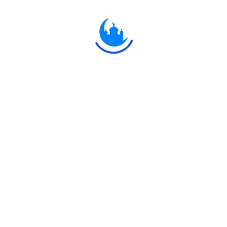
قَالَ لَا تَثْرِيبَ عَلَيْكُمُ الْيَوْمَ ۖ يَغْفِرُ اللَّهُ لَكُمْ ۖ وَهُوَ أَرْحَمُ الرَّاح
ন, আজ তোমাদের বিরুদ্ধে কোন অভিযোগ নেই। আল্লাহ তোমাদের কে ক্ষমা করুন। তিন
Explore
Ulkaa
 Network.
Quran
Ulkaa
Hadith
Ulkaa C
Fatwa
Ulkaa N
Dua
Ulkaa A
Chintashil Shomaj
Ulkaa To
Islamic Olympiad 2022
Ulkaa Un