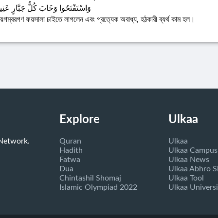
وَاسْتَفْتَحُوا وَخَابَ كُلُّ جَبَّارٍ عَنِيد
য়গম্বরগণ ফয়সালা চাইতে লাগলেন এবং প্রত্যেক অবাধ্য, হঠকারী ব্যর্থ কাম হল।
Explore
Ulkaa
 Network.
Quran
Ulkaa
Hadith
Ulkaa Campus
Fatwa
Ulkaa News
Dua
Ulkaa Abhro 
Chintashil Shomaj
Ulkaa Tool
Islamic Olympiad 2022
Ulkaa Universi