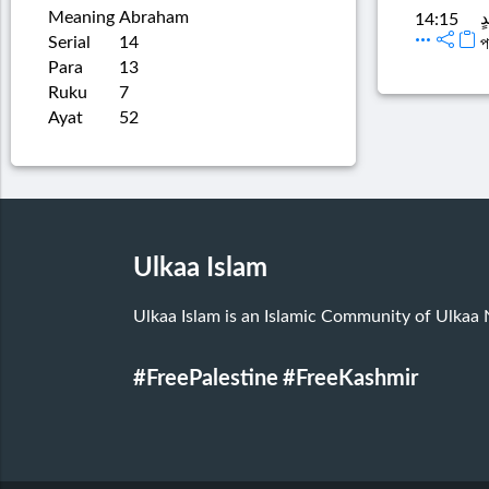
Meaning
Abraham
ٍ
14:15
Serial
14
প
Para
13
Ruku
7
Ayat
52
Ulkaa Islam
Ulkaa Islam is an Islamic Community of Ulkaa
#FreePalestine
#FreeKashmir