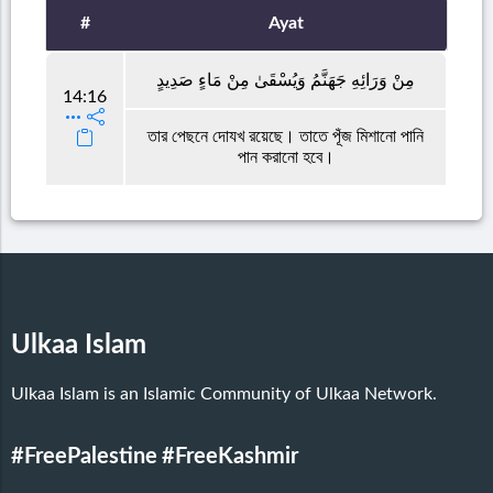
#
Ayat
مِنْ وَرَائِهِ جَهَنَّمُ وَيُسْقَىٰ مِنْ مَاءٍ صَدِيدٍ
14:16
তার পেছনে দোযখ রয়েছে। তাতে পূঁজ মিশানো পানি
পান করানো হবে।
Ulkaa Islam
Ulkaa Islam is an Islamic Community of Ulkaa Network.
#FreePalestine
#FreeKashmir