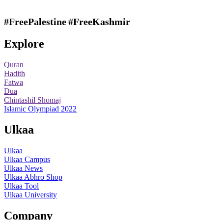
#FreePalestine
#FreeKashmir
Explore
Quran
Hadith
Fatwa
Dua
Chintashil Shomaj
Islamic Olympiad 2022
Ulkaa
Ulkaa
Ulkaa Campus
Ulkaa News
Ulkaa Abhro Shop
Ulkaa Tool
Ulkaa University
Company