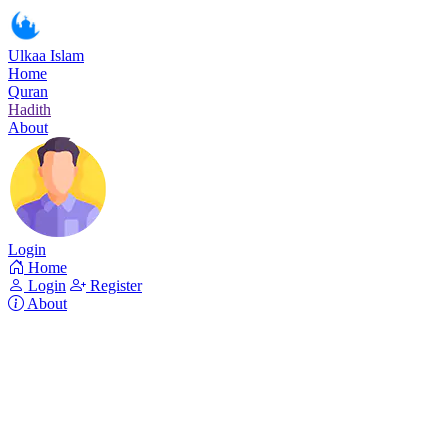
Ulkaa Islam
Home
Quran
Hadith
About
Login
Home
Login
Register
About