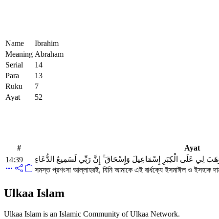
Name
Ibrahim
Meaning
Abraham
Serial
14
Para
13
Ruku
7
Ayat
52
#
Ayat
 وَهَبَ لِي عَلَى الْكِبَرِ إِسْمَاعِيلَ وَإِسْحَاقَ ۚ إِنَّ رَبِّي لَسَمِيعُ الدُّعَاءِ
14:39
সমস্ত প্রশংসা আল্লাহরই, যিনি আমাকে এই বার্ধক্যে ইসমাঈল ও ইসহাক দান
Ulkaa Islam
Ulkaa Islam is an Islamic Community of Ulkaa Network.