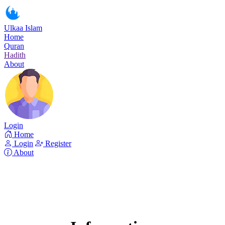
Ulkaa Islam
Home
Quran
Hadith
About
Login
Home
Login
Register
About
Surah Al-Hijr
Read Surah Al-Hijr online!