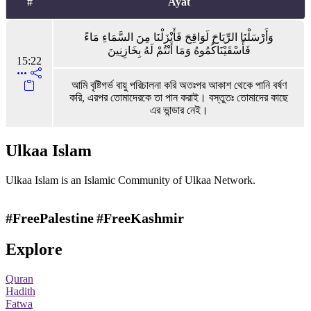
#
Ayat
وَأَرْسَلْنَا الرِّيَاحَ لَوَاقِحَ فَأَنْزَلْنَا مِنَ السَّمَاءِ مَاءً
فَأَسْقَيْنَاكُمُوهُ وَمَا أَنْتُمْ لَهُ بِخَازِنِينَ
15:22
আমি বৃষ্টিগর্ভ বায়ু পরিচালনা করি অতঃপর আকাশ থেকে পানি বর্ষণ
করি, এরপর তোমাদেরকে তা পান করাই। বস্তুতঃ তোমাদের কাছে
এর ভান্ডার নেই।
Ulkaa Islam
Ulkaa Islam is an Islamic Community of Ulkaa Network.
#FreePalestine
#FreeKashmir
Explore
Quran
Hadith
Fatwa