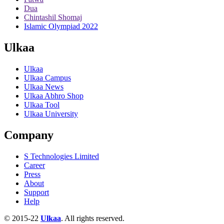
Dua
Chintashil Shomaj
Islamic Olympiad 2022
Ulkaa
Ulkaa
Ulkaa Campus
Ulkaa News
Ulkaa Abhro Shop
Ulkaa Tool
Ulkaa University
Company
S Technologies Limited
Career
Press
About
Support
Help
© 2015-22
Ulkaa
. All rights reserved.