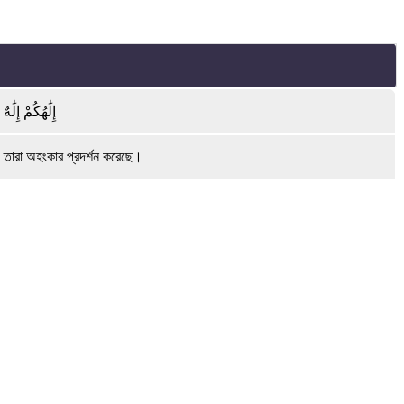
إِلَٰهُكُمْ إِلَ
 তারা অহংকার প্রদর্শন করেছে।