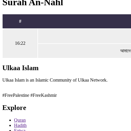
Surah An-Nahl
#
16:22
আমাদের
Ulkaa Islam
Ulkaa Islam is an Islamic Community of Ulkaa Network.
#FreePalestine
#FreeKashmir
Explore
Quran
Hadith
Fatwa