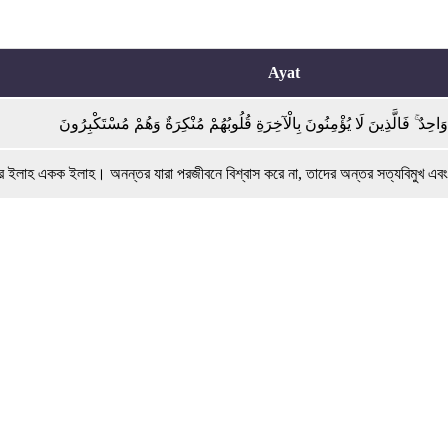
Ayat
ٰهٌ وَاحِدٌ ۚ فَالَّذِينَ لَا يُؤْمِنُونَ بِالْآخِرَةِ قُلُوبُهُمْ مُنْكِرَةٌ وَهُمْ مُسْتَكْبِرُونَ
 ইলাহ একক ইলাহ। অনন্তর যারা পরজীবনে বিশ্বাস করে না, তাদের অন্তর সত্যবিমুখ এবং