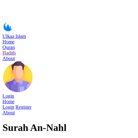
Ulkaa Islam
Home
Quran
Hadith
About
Login
Home
Login
Register
About
Surah An-Nahl