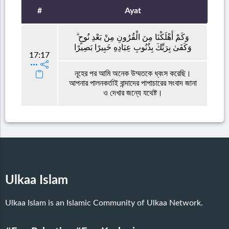
#
Ayat
وَكَمْ أَهْلَكْنَا مِنَ الْقُرُونِ مِنْ بَعْدِ نُوحٍ ۗ
وَكَفَىٰ بِرَبِّكَ بِذُنُوبِ عِبَادِهِ خَبِيرًا بَصِيرًا
17:17
নূহের পর আমি অনেক উম্মতকে ধ্বংস করেছি।
আপনার পালনকর্তাই বান্দাদের পাপাচারের সংবাদ জানা
ও দেখার জন্যে যথেষ্ট।
Ulkaa Islam
Ulkaa Islam is an Islamic Community of Ulkaa Network.