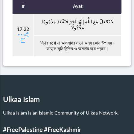
#
Ayat
لَا تَجْعَلْ مَعَ اللَّهِ إِلَٰهًا آخَرَ فَتَقْعُدَ مَذْمُومًا
مَخْذُولًا
17:22
স্থির করো না আল্লাহর সাথে অন্য কোন উপাস্য।
তাহলে তুমি নিন্দিত ও অসহায় হয়ে পড়বে।
Ulkaa Islam
Ulkaa Islam is an Islamic Community of Ulkaa Network.
#FreePalestine
#FreeKashmir