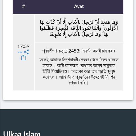
#
Ayat
وَمَا مَنَعَنَا أَنْ نُرْسِلَ بِالْآيَاتِ إِلَّا أَنْ كَذَّبَ بِهَا
الْأَوَّلُونَ ۚ وَآتَيْنَا ثَمُودَ النَّاقَةَ مُبْصِرَةً فَظَلَمُوا
بِهَا ۚ وَمَا نُرْسِلُ بِالْآيَاتِ إِلَّا تَخْوِيفًا
17:59
পূর্ববর্তীগণ কতৃꦣ2453; নিদর্শন অস্বীকার করার
ফলেই আমাকে নিদর্শনাবলী প্রেরণ থেকে বিরত থাকতে
হয়েছে। আমি তাদেরকে বোঝাবার জন্যে সামুদকে
উষ্ট্রী দিয়েছিলাম। অতঃপর তারা তার প্রতি জুলুম
করেছিল। আমি ভীতি প্রদর্শনের উদ্দেশেই নিদর্শন
প্রেরণ করি।
Ulkaa Islam