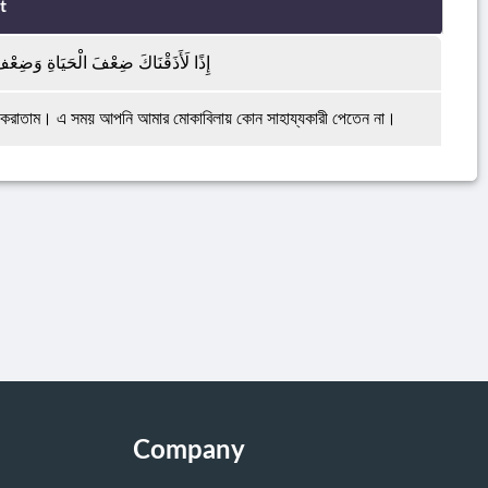
t
إِذًا لَأَذَقْنَاكَ ضِعْفَ الْحَيَاةِ وَضِعْفَ 
করাতাম। এ সময় আপনি আমার মোকাবিলায় কোন সাহায্যকারী পেতেন না।
Company