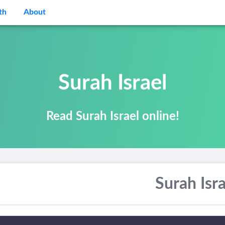
th
About
Surah Israel
Read Surah Israel online!
Surah Isra