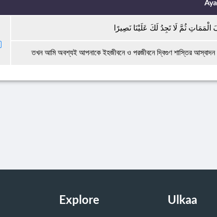
Aya
الْمَمَاتِ ثُمَّ لَا تَجِدُ لَكَ عَلَيْنَا نَصِيرًا
তখন আমি অবশ্যই আপনাকে ইহজীবনে ও পরজীবনে দ্বিগুণ শাস্তির আস্বাদন 
Explore
Ulkaa