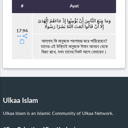
#
Ayat
وَمَا مَنَعَ النَّاسَ أَنْ يُؤْمِنُوا إِذْ جَاءَهُمُ الْهُدَىٰ
إِلَّا أَنْ قَالُوا أَبَعَثَ اللَّهُ بَشَرًا رَسُولًا
17:94
আল্লাহ কি মানুষকে পয়গম্বর করে পাঠিয়েছেন?
তাদের এই উক্তিই মানুষকে ঈমান আনয়ন থেকে
বিরত রাখে, যখন তাদের নিকট আসে হেদায়েত।
Ulkaa Islam
Ulkaa Islam is an Islamic Community of Ulkaa Network.