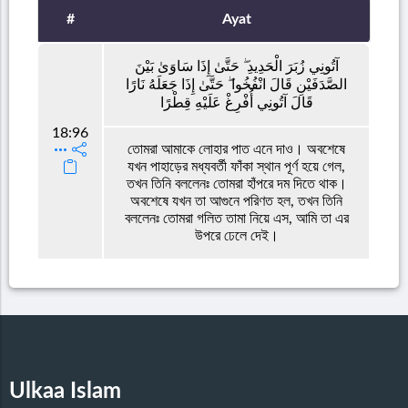
#
Ayat
آتُونِي زُبَرَ الْحَدِيدِ ۖ حَتَّىٰ إِذَا سَاوَىٰ بَيْنَ
الصَّدَفَيْنِ قَالَ انْفُخُوا ۖ حَتَّىٰ إِذَا جَعَلَهُ نَارًا
قَالَ آتُونِي أُفْرِغْ عَلَيْهِ قِطْرًا
18:96
তোমরা আমাকে লোহার পাত এনে দাও। অবশেষে
যখন পাহাড়ের মধ্যবর্তী ফাঁকা স্থান পূর্ণ হয়ে গেল,
তখন তিনি বললেনঃ তোমরা হাঁপরে দম দিতে থাক।
অবশেষে যখন তা আগুনে পরিণত হল, তখন তিনি
বললেনঃ তোমরা গলিত তামা নিয়ে এস, আমি তা এর
উপরে ঢেলে দেই।
Ulkaa Islam