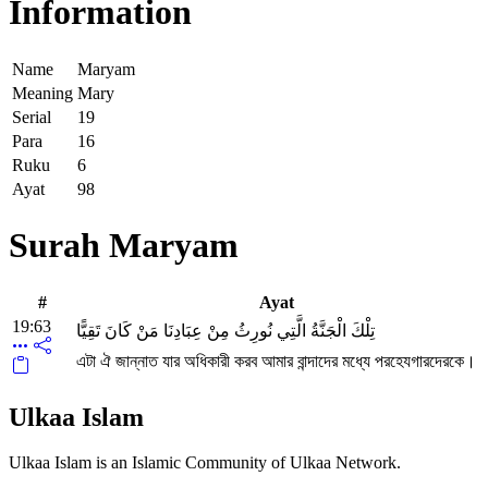
Information
Name
Maryam
Meaning
Mary
Serial
19
Para
16
Ruku
6
Ayat
98
Surah Maryam
#
Ayat
19:63
تِلْكَ الْجَنَّةُ الَّتِي نُورِثُ مِنْ عِبَادِنَا مَنْ كَانَ تَقِيًّا
এটা ঐ জান্নাত যার অধিকারী করব আমার বান্দাদের মধ্যে পরহেযগারদেরকে।
Ulkaa Islam
Ulkaa Islam is an Islamic Community of Ulkaa Network.