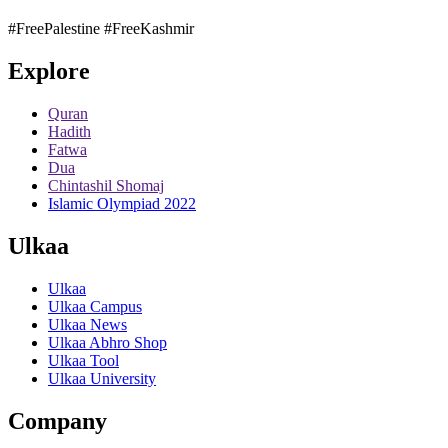
#FreePalestine
#FreeKashmir
Explore
Quran
Hadith
Fatwa
Dua
Chintashil Shomaj
Islamic Olympiad 2022
Ulkaa
Ulkaa
Ulkaa Campus
Ulkaa News
Ulkaa Abhro Shop
Ulkaa Tool
Ulkaa University
Company