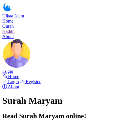
Ulkaa Islam
Home
Quran
Hadith
About
Login
Home
Login
Register
About
Surah Maryam
Read Surah Maryam online!