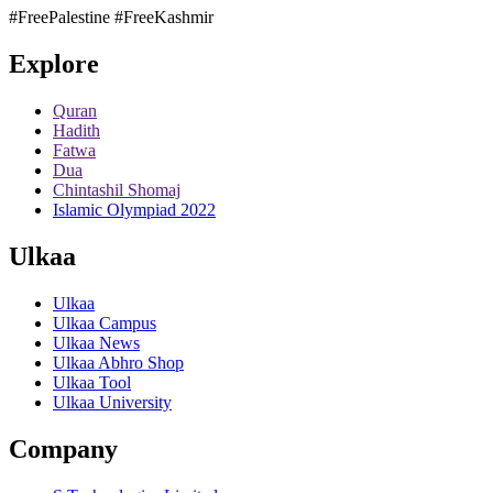
#FreePalestine
#FreeKashmir
Explore
Quran
Hadith
Fatwa
Dua
Chintashil Shomaj
Islamic Olympiad 2022
Ulkaa
Ulkaa
Ulkaa Campus
Ulkaa News
Ulkaa Abhro Shop
Ulkaa Tool
Ulkaa University
Company