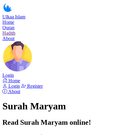
Ulkaa Islam
Home
Quran
Hadith
About
Login
Home
Login
Register
About
Surah Maryam
Read Surah Maryam online!