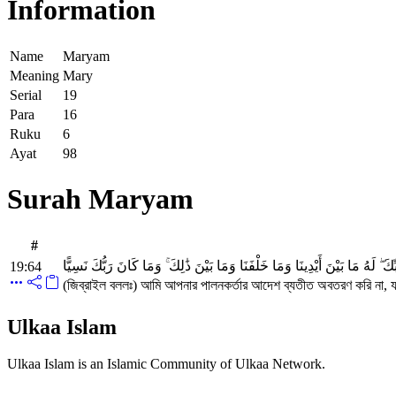
Information
Name
Maryam
Meaning
Mary
Serial
19
Para
16
Ruku
6
Ayat
98
Surah Maryam
#
رَبِّكَ ۖ لَهُ مَا بَيْنَ أَيْدِينَا وَمَا خَلْفَنَا وَمَا بَيْنَ ذَٰلِكَ ۚ وَمَا كَانَ رَبُّكَ نَسِيًّا
19:64
(জিব্রাইল বললঃ) আমি আপনার পালনকর্তার আদেশ ব্যতীত অবতরণ করি না, য
Ulkaa Islam
Ulkaa Islam is an Islamic Community of Ulkaa Network.