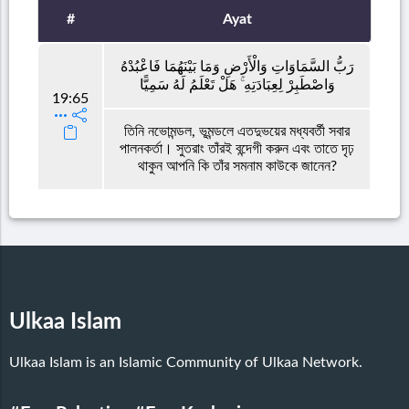
#
Ayat
رَبُّ السَّمَاوَاتِ وَالْأَرْضِ وَمَا بَيْنَهُمَا فَاعْبُدْهُ
وَاصْطَبِرْ لِعِبَادَتِهِ ۚ هَلْ تَعْلَمُ لَهُ سَمِيًّا
19:65
তিনি নভোমন্ডল, ভূমন্ডলে এতদুভয়ের মধ্যবর্তী সবার
পালনকর্তা। সুতরাং তাঁরই বন্দেগী করুন এবং তাতে দৃঢ়
থাকুন আপনি কি তাঁর সমনাম কাউকে জানেন?
Ulkaa Islam
Ulkaa Islam is an Islamic Community of Ulkaa Network.