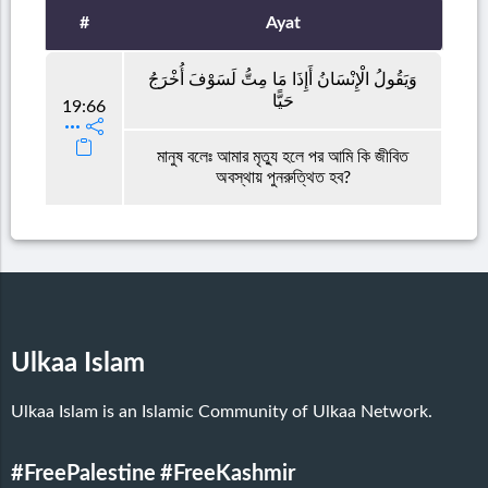
#
Ayat
وَيَقُولُ الْإِنْسَانُ أَإِذَا مَا مِتُّ لَسَوْفَ أُخْرَجُ
حَيًّا
19:66
মানুষ বলেঃ আমার মৃত্যু হলে পর আমি কি জীবিত
অবস্থায় পুনরুত্থিত হব?
Ulkaa Islam
Ulkaa Islam is an Islamic Community of Ulkaa Network.
#FreePalestine
#FreeKashmir