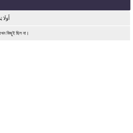
أَوَلَا ي
ে তখন কিছুই ছিল না।