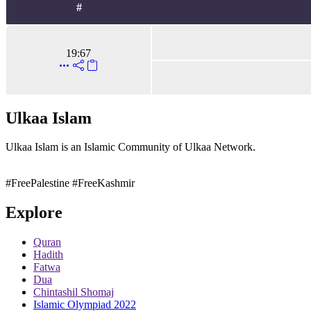
#
19:67
Ulkaa Islam
Ulkaa Islam is an Islamic Community of Ulkaa Network.
#FreePalestine
#FreeKashmir
Explore
Quran
Hadith
Fatwa
Dua
Chintashil Shomaj
Islamic Olympiad 2022