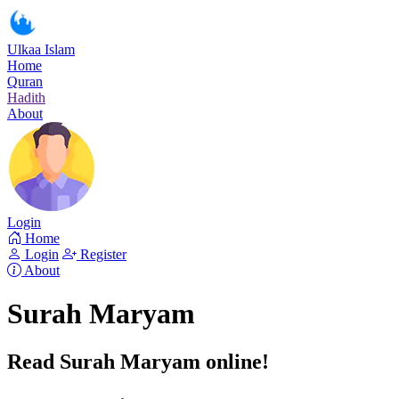
Ulkaa Islam
Home
Quran
Hadith
About
Login
Home
Login
Register
About
Surah Maryam
Read Surah Maryam online!