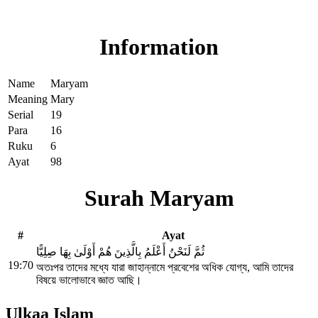
Read Surah Maryam online!
Information
Name
Maryam
Meaning
Mary
Serial
19
Para
16
Ruku
6
Ayat
98
Surah Maryam
#
Ayat
ثُمَّ لَنَحْنُ أَعْلَمُ بِالَّذِينَ هُمْ أَوْلَىٰ بِهَا صِلِيًّا
19:70
অতঃপর তাদের মধ্যে যারা জাহান্নামে প্রবেশের অধিক যোগ্য, আমি তাদের
বিষয়ে ভালোভাবে জ্ঞাত আছি।
Ulkaa Islam