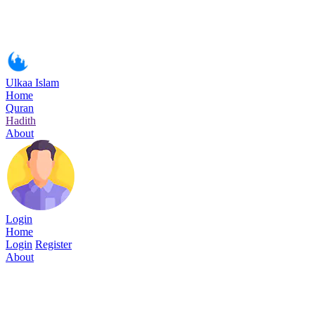
Ulkaa Islam
Home
Quran
Hadith
About
Login
Home
Login
Register
About
Surah Maryam