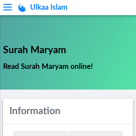
Ulkaa Islam
Surah Maryam
Read Surah Maryam online!
Information