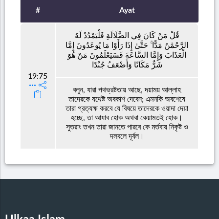
#
Ayat
قُلْ مَنْ كَانَ فِي الضَّلَالَةِ فَلْيَمْدُدْ لَهُ
الرَّحْمَٰنُ مَدًّا ۚ حَتَّىٰ إِذَا رَأَوْا مَا يُوعَدُونَ إِمَّا
الْعَذَابَ وَإِمَّا السَّاعَةَ فَسَيَعْلَمُونَ مَنْ هُوَ
شَرٌّ مَكَانًا وَأَضْعَفُ جُنْدًا
19:75
বলুন, যারা পথভ্রষ্টতায় আছে, দয়াময় আল্লাহ
তাদেরকে যথেষ্ট অবকাশ দেবেন; এমনকি অবশেষে
তারা প্রত্যক্ষ করবে যে বিষয়ে তাদেরকে ওয়াদা দেয়া
হচ্ছে, তা আযাব হোক অথবা কেয়ামতই হোক।
সুতরাং তখন তারা জানতে পারবে কে মর্তবায় নিকৃষ্ট ও
দলবলে দূর্বল।