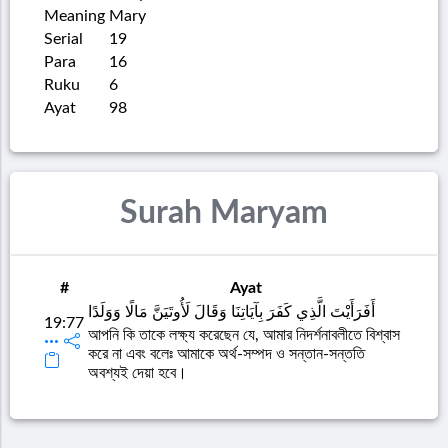
Meaning
Mary
Serial
19
Para
16
Ruku
6
Ayat
98
Surah Maryam
#
Ayat
أَفَرَأَيْتَ الَّذِي كَفَرَ بِآيَاتِنَا وَقَالَ لَأُوتَيَنَّ مَالًا وَوَلَدًا
19:77
আপনি কি তাকে লক্ষ্য করেছেন যে, আমার নিদর্শনাবলীতে বিশ্বাস
করে না এবং বলেঃ আমাকে অর্থ-সম্পদ ও সন্তান-সন্ততি
অবশ্যই দেয়া হবে।