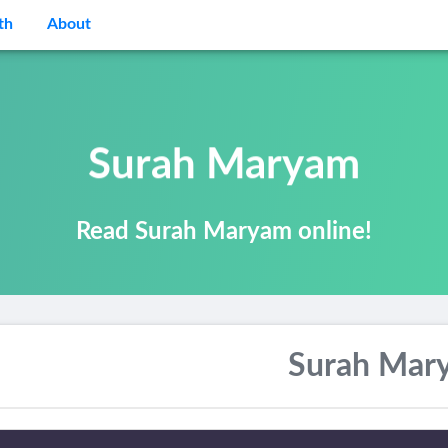
th
About
Surah Maryam
Read Surah Maryam online!
Surah Mar