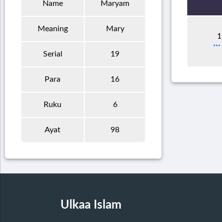
Name
Maryam
Meaning
Mary
1
Serial
19
Para
16
Ruku
6
Ayat
98
Ulkaa Islam