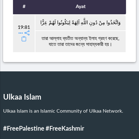
#
Ayat
وَاتَّخَذُوا مِنْ دُونِ اللَّهِ آلِهَةً لِيَكُونُوا لَهُمْ عِزًّا
19:81
তারা আল্লাহ ব্যতীত অন্যান্য ইলাহ গ্রহণ করেছে,
যাতে তারা তাদের জন্যে সাহায্যকারী হয়।
Ulkaa Islam
Ulkaa Islam is an Islamic Community of Ulkaa Network.
#FreePalestine
#FreeKashmir